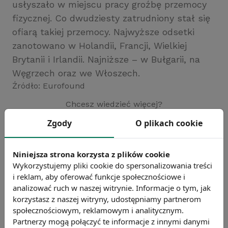
usłyszało w miejscu pracy groźbę przemocy
fizycznej. Co dwudziesty zatrudniony stał się
ofiarą takiej przemocy. Najwyższe odsetki
zanotowano w Holandii, Francji, Wielkiej
Brytanii i Irlandii. Najniższe – w Bułgarii, na
Węgrzech oraz we Włoszech.
Źródło: Eurofound
Chcesz wiedzieć więcej?
Zobacz więcej wiadomości
Zgody
O plikach cookie
Niniejsza strona korzysta z plików cookie
Wykorzystujemy pliki cookie do spersonalizowania treści
i reklam, aby oferować funkcje społecznościowe i
analizować ruch w naszej witrynie. Informacje o tym, jak
korzystasz z naszej witryny, udostępniamy partnerom
społecznościowym, reklamowym i analitycznym.
Partnerzy mogą połączyć te informacje z innymi danymi