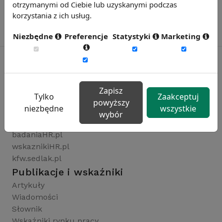
otrzymanymi od Ciebie lub uzyskanymi podczas
korzystania z ich usług.
Niezbędne
Preferencje
Statystyki
Marketing
Rynekpracy.pl
Zapisz
Tylko
Zaakceptuj
sedlak.pl
powyższy
niezbędne
wszystkie
wynagrodzenia.pl
wybór
raportyplacowe.pl
badaniaHR.pl
wskaznikiHR.pl
kfw.sedlak.pl
Publikacje i wskaźniki
Artykuły
Wiadomości
Słownik
Wskaźniki rynku pracy