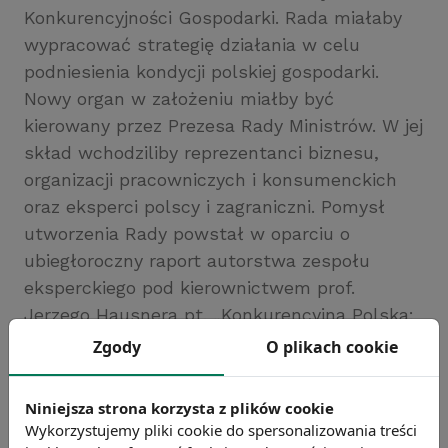
Konkurencyjności Gospodarki. Rada miałaby
wypracować strategię działania w celu
podniesienia kondycji polskiej gospodarki.
Nowy organ w założeniu miałby być
kierowany przez Prezesa Rady Ministrów. W jej
skład wchodziliby reprezentanci biznesu,
organizacji pracowniczych i konsumenckich
oraz eksperci polscy i zagraniczni. Pomysł
utworzenia Rady powstał w oparciu o
ubiegłoroczny raport autorstwa zespołu
eksperckiego pod kierownictwem prof.
Jerzego Hausnera pt. „Konkurencyjna Polska:
Jak awansować w światowej lidze
Zgody
O plikach cookie
gospodarczej?”.
Źródło: Konfederacja Lewiatan
Niniejsza strona korzysta z plików cookie
Wykorzystujemy pliki cookie do spersonalizowania treści
Chcesz wiedzieć więcej?