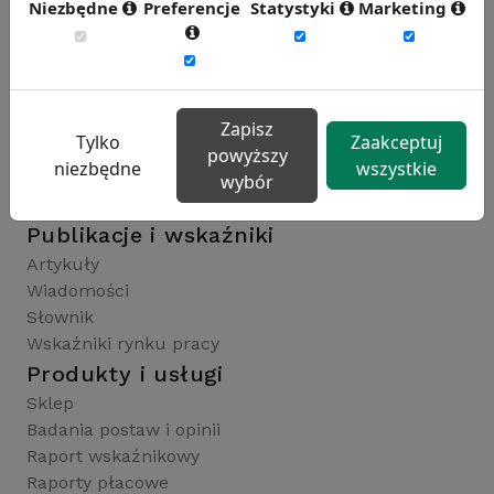
Niezbędne
Preferencje
Statystyki
Marketing
Rynekpracy.pl
sedlak.pl
wynagrodzenia.pl
raportyplacowe.pl
Zapisz
Tylko
Zaakceptuj
badaniaHR.pl
powyższy
niezbędne
wszystkie
wskaznikiHR.pl
wybór
kfw.sedlak.pl
Publikacje i wskaźniki
Artykuły
Wiadomości
Słownik
Wskaźniki rynku pracy
Produkty i usługi
Sklep
Badania postaw i opinii
Raport wskaźnikowy
Raporty płacowe