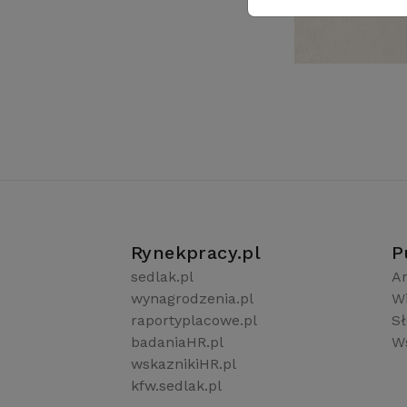
Rynekpracy.pl
P
sedlak.pl
Ar
wynagrodzenia.pl
W
raportyplacowe.pl
S
badaniaHR.pl
Ws
wskaznikiHR.pl
kfw.sedlak.pl