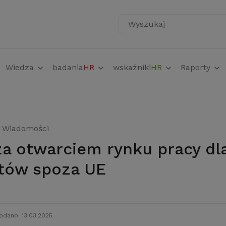
Wyszukaj
Wiedza
badania
HR
wskaźniki
HR
Raporty
Wiadomości
tów spoza UE
odano: 13.03.2025