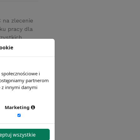
na zlecenie
ku pracy dla
zystkich
i tylko dla
cookie
e społecznościowe i
 udostępniamy partnerom
e z innymi danymi
Marketing
eptuj wszystkie