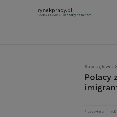
rynekpracy
.
pl
- HR oparty na faktach
Strona główna
Polacy za otwarciem rynku pracy dla
imigran
Przeczytaj w 1 min.
D