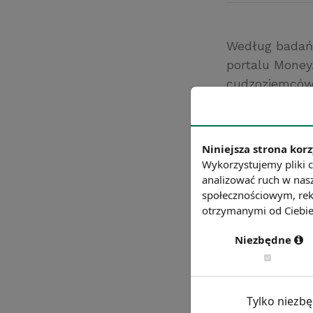
Według badań
portalu Money
cudzoziemców 
narodowości d
obywateli kraj
Źródło: money.p
Niniejsza strona korz
Wykorzystujemy pliki c
Chcesz wiedzie
analizować ruch w nasz
społecznościowym, rek
otrzymanymi od Ciebie 
Niezbędne
Tylko niezb