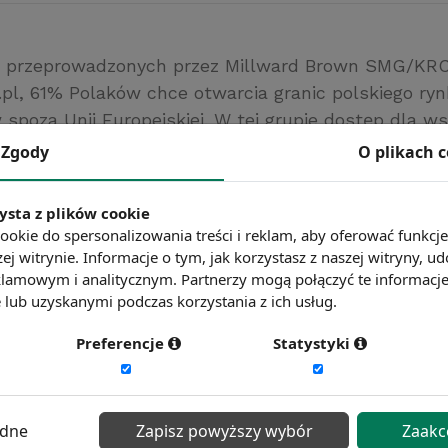
 przeprowadzonych przez Millward Brown SMG/KRC 
.pl, 61% Polaków chce otwarcia granic polskiego ryn
spoza Unii Europejskiej. W tej grupie dostęp dla ws
eklaruje 34% badanych, a 27% chce takiej możliwośc
Zgody
O plikach 
ów sąsiadujących z Polską.
l
ysta z plików cookie
ookie do spersonalizowania treści i reklam, aby oferować funkcj
ć więcej?
Zobacz więcej wiadomości
ej witrynie. Informacje o tym, jak korzystasz z naszej witryny,
lamowym i analitycznym. Partnerzy mogą połączyć te informacj
lub uzyskanymi podczas korzystania z ich usług.
Preferencje
Statystyki
ędne
Zapisz powyższy wybór
Zaakc