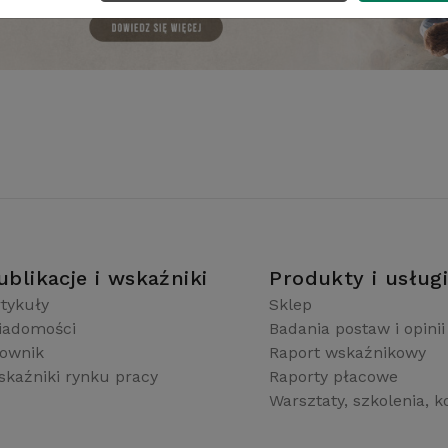
ublikacje i wskaźniki
Produkty i usług
tykuły
Sklep
iadomości
Badania postaw i opinii
łownik
Raport wskaźnikowy
kaźniki rynku pracy
Raporty płacowe
Warsztaty, szkolenia, k