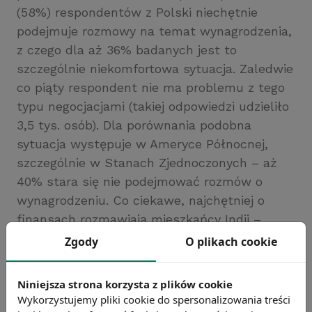
(58%) respondentów z Polski niechętnie
podejmuje rozmowy na temat wynagrodzenia,
z czego dla aż 36% badanych jest to
szczególnie niekomfortowa sytuacja. Zaledwie
co piąty respondent nie ma problemu z tego
typu negocjacjami (takiej odpowiedzi udzieliło
3,5 tys. osób). Dla porównania podobna
sytuacja występuje w Ameryce Północnej,
szczególnie w Stanach Zjednoczonych – aż
40% stara się nie podejmować rozmów o
wynagrodzeniu. Co ciekawe, najchętniej o
finansach rozmawiają mieszkańcy Indii –
jedynie 24% badanych odczuwa dyskomfort w
Zgody
O plikach cookie
trakcie negocjacji finansowych.
Źródło: FORBES
Niniejsza strona korzysta z plików cookie
Wykorzystujemy pliki cookie do spersonalizowania treści
Chcesz wiedzieć więcej?