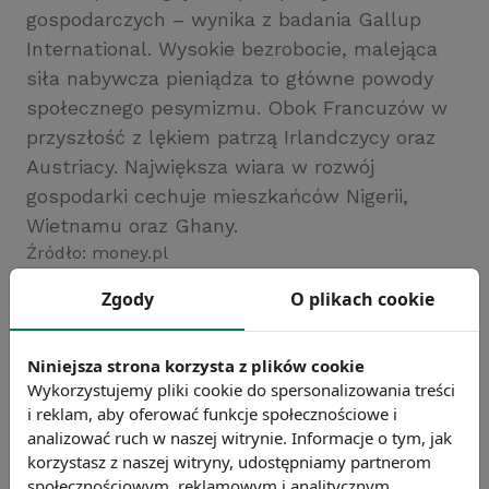
gospodarczych – wynika z badania Gallup
International. Wysokie bezrobocie, malejąca
siła nabywcza pieniądza to główne powody
społecznego pesymizmu. Obok Francuzów w
przyszłość z lękiem patrzą Irlandczycy oraz
Austriacy. Największa wiara w rozwój
gospodarki cechuje mieszkańców Nigerii,
Wietnamu oraz Ghany.
Źródło: money.pl
Chcesz wiedzieć więcej?
Zgody
O plikach cookie
Zobacz więcej wiadomości
Niniejsza strona korzysta z plików cookie
Wykorzystujemy pliki cookie do spersonalizowania treści
i reklam, aby oferować funkcje społecznościowe i
analizować ruch w naszej witrynie. Informacje o tym, jak
korzystasz z naszej witryny, udostępniamy partnerom
społecznościowym, reklamowym i analitycznym.