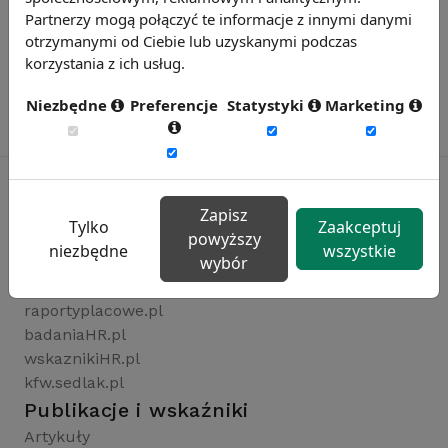
Partnerzy mogą połączyć te informacje z innymi danymi
otrzymanymi od Ciebie lub uzyskanymi podczas
korzystania z ich usług.
Niezbędne
Preferencje
Statystyki
Marketing
Zapisz
Tylko
Zaakceptuj
Rynekpracy.pl
powyższy
niezbędne
wszystkie
wybór
sedlak.pl
wynagrodzenia.pl
raportyplacowe.pl
badaniaHR.pl
wskaznikiHR.pl
kfw.sedlak.pl
Publikacje i wskaźniki
Artykuły