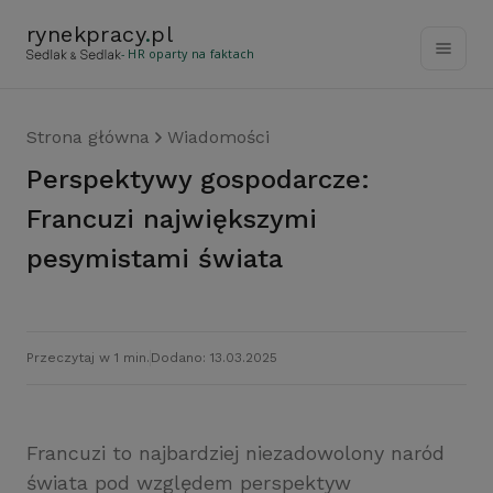
rynekpracy
.
pl
- HR oparty na faktach
Strona główna
Wiadomości
Perspektywy gospodarcze:
Francuzi największymi
pesymistami świata
Przeczytaj w 1 min.
Dodano: 13.03.2025
Francuzi to najbardziej niezadowolony naród
świata pod względem perspektyw