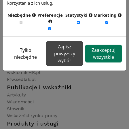
korzystania z ich usług.
Niezbędne
Preferencje
Statystyki
Marketing
Rynekpracy.pl
sedlak.pl
Zapisz
Tylko
Zaakceptuj
wynagrodzenia.pl
powyższy
niezbędne
wszystkie
raportyplacowe.pl
wybór
badaniaHR.pl
wskaznikiHR.pl
kfw.sedlak.pl
Publikacje i wskaźniki
Artykuły
Wiadomości
Słownik
Wskaźniki rynku pracy
Produkty i usługi