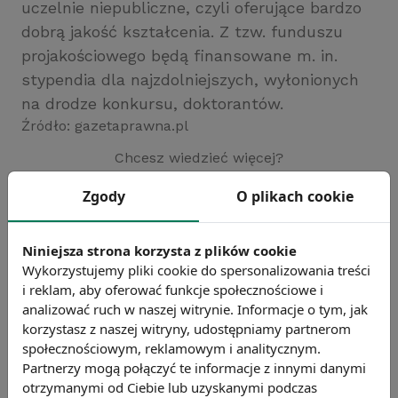
uczelnie niepubliczne, czyli oferujące bardzo
dobrą jakość kształcenia. Z tzw. funduszu
projakościowego będą finansowane m. in.
stypendia dla najzdolniejszych, wyłonionych
na drodze konkursu, doktorantów.
Źródło: gazetaprawna.pl
Chcesz wiedzieć więcej?
Zobacz więcej wiadomości
Zgody
O plikach cookie
Niniejsza strona korzysta z plików cookie
Wykorzystujemy pliki cookie do spersonalizowania treści
i reklam, aby oferować funkcje społecznościowe i
analizować ruch w naszej witrynie. Informacje o tym, jak
korzystasz z naszej witryny, udostępniamy partnerom
społecznościowym, reklamowym i analitycznym.
Partnerzy mogą połączyć te informacje z innymi danymi
otrzymanymi od Ciebie lub uzyskanymi podczas