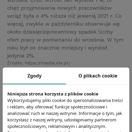
chęć przyjmowania nowych pracowników
wciąż była o 4% niższa niż jesienią 2021 r. Co
więcej, zwykle w październiku obserwuje się
około dziesięcioprocentowy spadek liczby
ofert pracy w porównaniu do września. W tym
roku był on znacznie mniejszy i wyniósł
jedynie 2%.
Źródło: https://media.olx.pl/
Chcesz wiedzieć więcej?
Zgody
O plikach cookie
Zobacz więcej wiadomości
Niniejsza strona korzysta z plików cookie
Wykorzystujemy pliki cookie do spersonalizowania treści
i reklam, aby oferować funkcje społecznościowe i
analizować ruch w naszej witrynie. Informacje o tym, jak
korzystasz z naszej witryny, udostępniamy partnerom
społecznościowym, reklamowym i analitycznym.