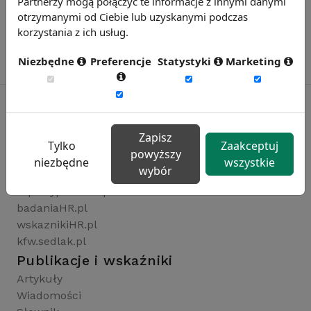
Partnerzy mogą połączyć te informacje z innymi danymi
otrzymanymi od Ciebie lub uzyskanymi podczas
korzystania z ich usług.
Niezbędne
Preferencje
Statystyki
Marketing
Zapisz
Rynekpracy.pl
Tylko
Zaakceptuj
powyższy
sedlak.pl
niezbędne
wszystkie
wybór
wynagrodzenia.pl
raportyplacowe.pl
badaniaHR.pl
wskaznikiHR.pl
kfw.sedlak.pl
Publikacje i wskaźniki
Artykuły
Wiadomości