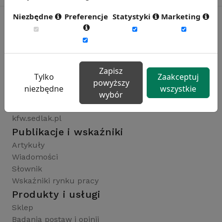
Niezbędne
Preferencje
Statystyki
Marketing
Rynekpracy.pl
sedlak.pl
Zapisz
wynagrodzenia.pl
Tylko
Zaakceptuj
powyższy
raportyplacowe.pl
niezbędne
wszystkie
wybór
badaniaHR.pl
wskaznikiHR.pl
kfw.sedlak.pl
Publikacje i wskaźniki
Artykuły
Wiadomości
Słownik
Wskaźniki rynku pracy
Produkty i usługi
Sklep
Badania postaw i opinii