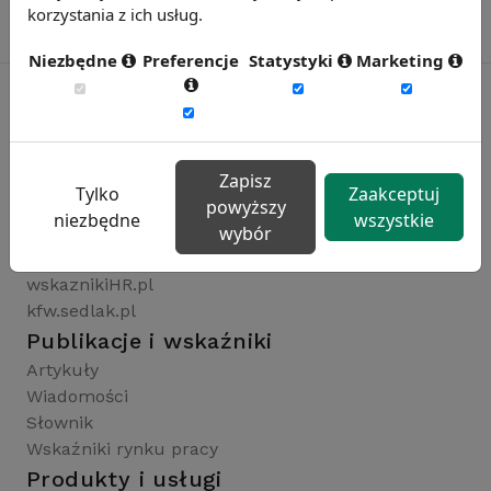
korzystania z ich usług.
Niezbędne
Preferencje
Statystyki
Marketing
Rynekpracy.pl
sedlak.pl
Zapisz
Tylko
Zaakceptuj
wynagrodzenia.pl
powyższy
niezbędne
wszystkie
raportyplacowe.pl
wybór
badaniaHR.pl
wskaznikiHR.pl
kfw.sedlak.pl
Publikacje i wskaźniki
Artykuły
Wiadomości
Słownik
Wskaźniki rynku pracy
Produkty i usługi