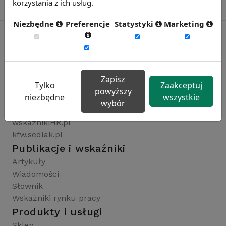
korzystania z ich usług.
Niezbędne
Preferencje
Statystyki
Marketing
Rynekpracy.pl
sedlak.pl
Zapisz
Tylko
Zaakceptuj
wynagrodzenia.pl
powyższy
niezbędne
wszystkie
raportyplacowe.pl
wybór
badaniaHR.pl
wskaznikiHR.pl
kfw.sedlak.pl
Publikacje i wskaźniki
Artykuły
Wiadomości
Słownik
Wskaźniki rynku pracy
Produkty i usługi
Sklep