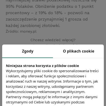
95% Polaków. Obniżenie podatku o 1 punkt
procentowy – z 19% do 18% - pozwoli na
zaoszczędzenie przynajmniej 1 grosza od
każdej zarobionej złotówki.
Źródło: money.pl
Chcesz wiedzieć więcej?
Zobacz więcej wiadomości
Zgody
O plikach cookie
Niniejsza strona korzysta z plików cookie
Wykorzystujemy pliki cookie do spersonalizowania treści
i reklam, aby oferować funkcje społecznościowe i
analizować ruch w naszej witrynie. Informacje o tym, jak
korzystasz z naszej witryny, udostępniamy partnerom
społecznościowym, reklamowym i analitycznym.
Partnerzy mogą połączyć te informacje z innymi danymi
otrzymanymi od Ciebie lub uzyskanymi podczas