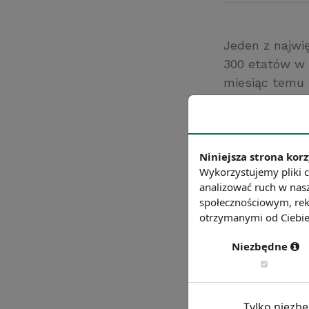
Jeden z najwię
300 etatów w 
miesiąc temu 
zatrudnienie o
wcześniejszą 
na przyjęcie of
Źródło: https:/
Niniejsza strona korz
Wykorzystujemy pliki c
Chcesz wiedzie
analizować ruch w nasz
społecznościowym, rek
otrzymanymi od Ciebie 
Niezbędne
Tylko niezb