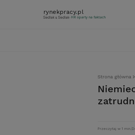
rynekpracy
.
pl
- HR oparty na faktach
Strona główna
Niemiecki gigant ubezpieczeniowy redukuje
zatrudn
Przeczytaj w 1 min.
D