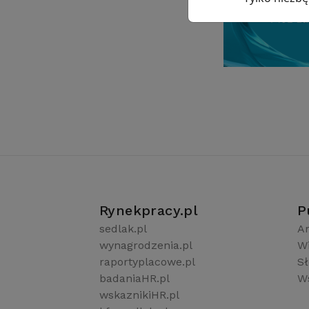
Rynekpracy.pl
P
sedlak.pl
Ar
wynagrodzenia.pl
W
raportyplacowe.pl
S
badaniaHR.pl
Ws
wskaznikiHR.pl