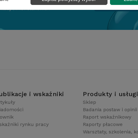
ublikacje i wskaźniki
Produkty i usług
tykuły
Sklep
iadomości
Badania postaw i opinii
łownik
Raport wskaźnikowy
kaźniki rynku pracy
Raporty płacowe
Warsztaty, szkolenia, k