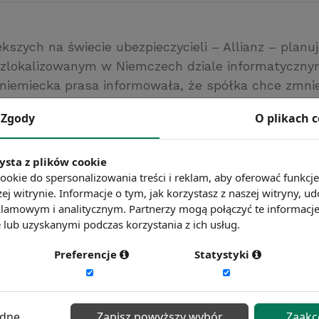
kszych na świecie ubezpieczycieli – Allianz – planu
zlokalizowanym w Niemczech dziale informatyczny
niemiecka prasa informowała, że spółka chce zmnie
 1300 osób. Część z nich skorzystała już z możliwośc
Zgody
O plikach 
emeryturę. Zwalniani pracownicy mają mieć do paźdz
erty odejścia.
/www.pb.pl/
ysta z plików cookie
ookie do spersonalizowania treści i reklam, aby oferować funkcj
ć więcej?
Zobacz więcej wiadomości
ej witrynie. Informacje o tym, jak korzystasz z naszej witryny,
lamowym i analitycznym. Partnerzy mogą połączyć te informacj
lub uzyskanymi podczas korzystania z ich usług.
Preferencje
Statystyki
ędne
Zapisz powyższy wybór
Zaakc