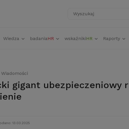
Wyszukaj
Wiedza
badania
HR
wskaźniki
HR
Raporty
Wiadomości
ienie
odano: 13.03.2025