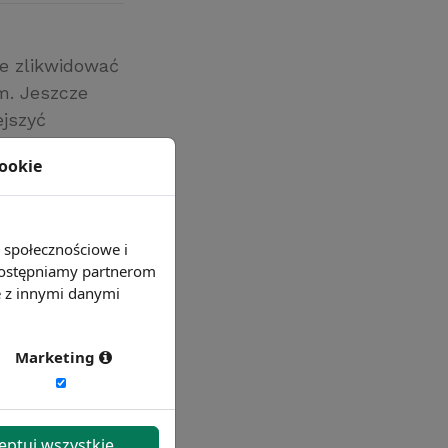
je zlikwidować
m. Jeszcze
jszyć
i przejścia na
cookie
iernika czas
e społecznościowe i
 udostępniamy partnerom
e z innymi danymi
Marketing
eptuj wszystkie