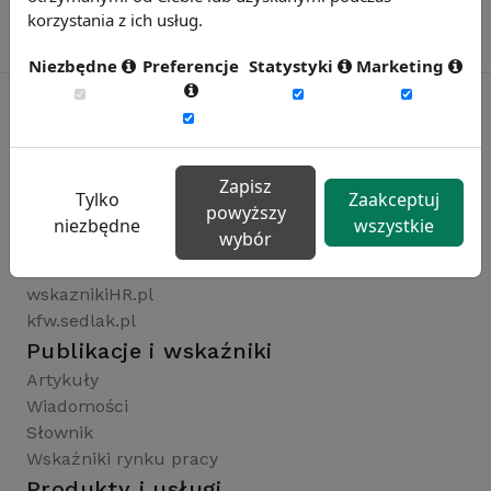
korzystania z ich usług.
Niezbędne
Preferencje
Statystyki
Marketing
Rynekpracy.pl
Zapisz
sedlak.pl
Tylko
Zaakceptuj
powyższy
wynagrodzenia.pl
niezbędne
wszystkie
wybór
raportyplacowe.pl
badaniaHR.pl
wskaznikiHR.pl
kfw.sedlak.pl
Publikacje i wskaźniki
Artykuły
Wiadomości
Słownik
Wskaźniki rynku pracy
Produkty i usługi