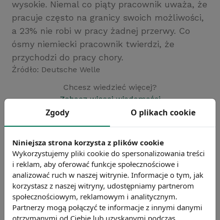
wysokie. Niemal co piąty pracownik uważa, że
pracuje często na granicy swoich możliwości,
a 23% nie robi w pracy żadnej przerwy. Co
ósmy niemiecki pracownik twierdzi, że
przychodzi do pracy chory.
Źródło: Deutsche Welle
Chcesz wiedzieć więcej?
Zobacz więcej wiadomości
Zgody
O plikach cookie
Niniejsza strona korzysta z plików cookie
Wykorzystujemy pliki cookie do spersonalizowania treści
i reklam, aby oferować funkcje społecznościowe i
analizować ruch w naszej witrynie. Informacje o tym, jak
korzystasz z naszej witryny, udostępniamy partnerom
społecznościowym, reklamowym i analitycznym.
Partnerzy mogą połączyć te informacje z innymi danymi
otrzymanymi od Ciebie lub uzyskanymi podczas