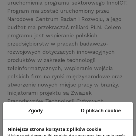
uruchomienia programu sektorowego InnoICT.
Program ma zostać uruchomiony przez
Narodowe Centrum Badań i Rozwoju, a jego
budżet ma przekraczać miliard PLN. Celem
programu jest wspieranie polskich
przedsiębiorstw w pracach badawczo-
rozwojowych dotyczących innowacyjnych
produktów w zakresie technologii
teleinformatycznych, wspieranie wejścia
polskich firm na rynki międzynarodowe oraz
stworzenie nowych miejsc pracy w branży.
Inicjatorami projektu są Związek
Pracodawców Technologii Cyfrowych
Lewiatan i Polska Izba Informatyki i
Zgody
O plikach cookie
Telekomunikacji.
Źródło: Konfederacja Lewiatan
Niniejsza strona korzysta z plików cookie
Wykorzystujemy pliki cookie do spersonalizowania treści
Chcesz wiedzieć więcej?