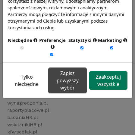
korzystasz z naszej witryny, udostępniamy partnerom
społecznościowym, reklamowym i analitycznym.
Partnerzy mogą połączyć te informacje z innymi danymi
otrzymanymi od Ciebie lub uzyskanymi podczas
korzystania z ich usług.
Niezbędne
Preferencje
Statystyki
Marketing
Zapisz
Tylko
Zaakceptuj
powyższy
niezbędne
wszystkie
Rynekpracy.pl
wybór
sedlak.pl
wynagrodzenia.pl
raportyplacowe.pl
badaniaHR.pl
wskaznikiHR.pl
kfw.sedlak.pl