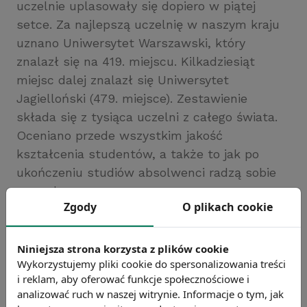
uczelnie uplasowały się dopiero w piątej
setce. Za najlepszą uczelnię w naszym kraju
uznano Uniwersytet Warszawski, który
znalazł się na 419. miejscu. Kilkadziesiąt
miejsc dalej znalazł się Uniwersytet
Jagielloński (479. miejsce). Zestawienie
składa się z tysiąca uczelni z całego świata.
Oceniano przede wszystkim jakość
kształcenia studentów, a także to jak po
ukończeniu studiów absolwenci radzą sobie
na rynku pracy.
Zgody
O plikach cookie
Źródło: Center for World University Rankings
Chcesz wiedzieć więcej?
Niniejsza strona korzysta z plików cookie
Zobacz więcej wiadomości
Wykorzystujemy pliki cookie do spersonalizowania treści
i reklam, aby oferować funkcje społecznościowe i
analizować ruch w naszej witrynie. Informacje o tym, jak