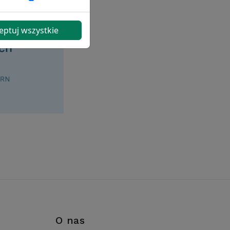
eptuj wszystkie
i
O nas