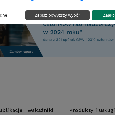
ędne
Zapisz powyższy wybór
Zaakc
ublikacje i wskaźniki
Produkty i usług