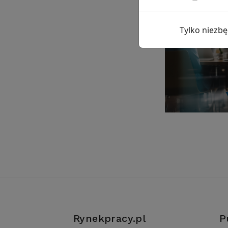
Tylko niezb
Rynekpracy.pl
P