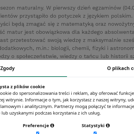
 sezon maturalny. W pierwszy dzień egzaminów (04.05
rientów przystąpiło do potyczek z językiem polskim.
yści będą zmagać się z matematyką oraz nowożytn
ść matur jest obowiązkowa dla każdego absolwenta
st przetestować swoją wiedzę z maksymalnie sześ
datkowych, m.in.: biologii, chemii, fizyki i astronomi
iedzy o społeczeństwie, wiedzy o tańcu lub historii s
lnej Komisji Egzaminacyjnej wynika, że najczęściej
Zgody
O plikach 
m jest angielski – zdaje go aż 80% przystępujących 
otów do wyboru królują geografia i biologia. Egzami
ysta z plików cookie
daje po około 20% maturzystów.
ookie do spersonalizowania treści i reklam, aby oferować funkcj
rawna.pl
ej witrynie. Informacje o tym, jak korzystasz z naszej witryny,
lamowym i analitycznym. Partnerzy mogą połączyć te informacj
ć więcej?
Zobacz więcej wiadomości
lub uzyskanymi podczas korzystania z ich usług.
Preferencje
Statystyki