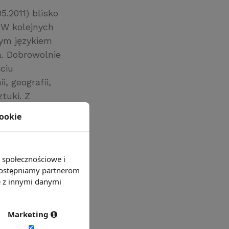
.2011) blisko
 W kolejnych
ym językiem
. Dobrowolnie
ciu
i, geografii,
ztuki. Z
 wybieranym
cookie
do matury.
ny z tych
e społecznościowe i
 udostępniamy partnerom
e z innymi danymi
Marketing