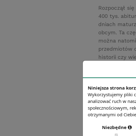
Rozpoczął się
400 tys. abitu
dniach maturz
obcym. Ta czę
można natomia
przedmiotów do
historii czy w
danych Centra
językiem obcy
Wśród przedmi
Niniejsza strona korz
przedmiotów z
Wykorzystujemy pliki c
Źródło: gazetap
analizować ruch w nasz
społecznościowym, rek
Chcesz wiedzie
otrzymanymi od Ciebie 
Niezbędne