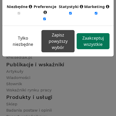
Niezbędne
Preferencje
Statystyki
Marketing
Rynekpracy.pl
sedlak.pl
wynagrodzenia.pl
Zapisz
Tylko
Zaakceptuj
raportyplacowe.pl
powyższy
niezbędne
wszystkie
badaniaHR.pl
wybór
wskaznikiHR.pl
kfw.sedlak.pl
Publikacje i wskaźniki
Artykuły
Wiadomości
Słownik
Wskaźniki rynku pracy
Produkty i usługi
Sklep
Badania postaw i opinii