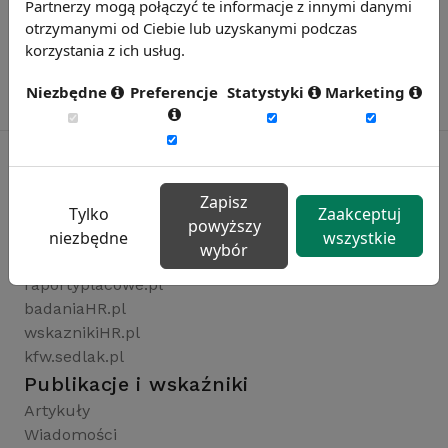
Partnerzy mogą połączyć te informacje z innymi danymi
otrzymanymi od Ciebie lub uzyskanymi podczas
korzystania z ich usług.
Niezbędne
Preferencje
Statystyki
Marketing
Zapisz
Rynekpracy.pl
Tylko
Zaakceptuj
powyższy
sedlak.pl
niezbędne
wszystkie
wybór
wynagrodzenia.pl
raportyplacowe.pl
badaniaHR.pl
wskaznikiHR.pl
kfw.sedlak.pl
Publikacje i wskaźniki
Artykuły
Wiadomości