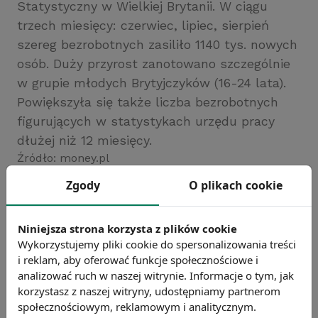
Statystyczny w Wielkiej Brytanii. W ciągu
trzech miesięcy: czerwiec, lipiec, sierpień
szereg bezrobotnych zasiliło 1140 tys. nowych
osób. Duży przyrost zanotowano szczególnie
w grupie młodych Brytyjczyków (16-24 lata).
Powiększyła się także liczba bezrobotnych
figurujących w statystykach urzędu pracy
dłużej niż 12 miesięcy.
Źródło: money.pl
Chcesz wiedzieć więcej?
Zgody
O plikach cookie
Zobacz więcej wiadomości
Niniejsza strona korzysta z plików cookie
Wykorzystujemy pliki cookie do spersonalizowania treści
i reklam, aby oferować funkcje społecznościowe i
analizować ruch w naszej witrynie. Informacje o tym, jak
korzystasz z naszej witryny, udostępniamy partnerom
społecznościowym, reklamowym i analitycznym.