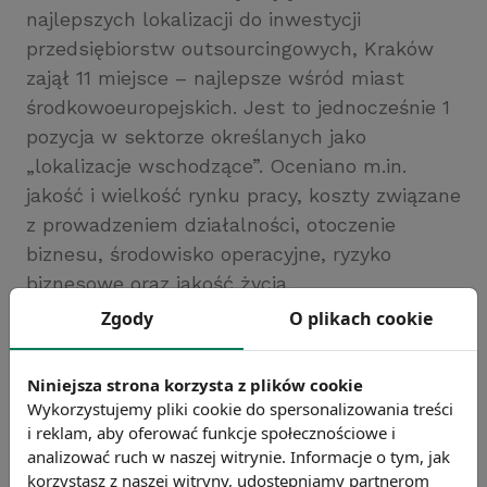
najlepszych lokalizacji do inwestycji
przedsiębiorstw outsourcingowych, Kraków
zajął 11 miejsce – najlepsze wśród miast
środkowoeuropejskich. Jest to jednocześnie 1
pozycja w sektorze określanych jako
„lokalizacje wschodzące”. Oceniano m.in.
jakość i wielkość rynku pracy, koszty związane
z prowadzeniem działalności, otoczenie
biznesu, środowisko operacyjne, ryzyko
biznesowe oraz jakość życia.
Źródło: PAIiIZ
Zgody
O plikach cookie
Chcesz wiedzieć więcej?
Zobacz więcej wiadomości
Niniejsza strona korzysta z plików cookie
Wykorzystujemy pliki cookie do spersonalizowania treści
i reklam, aby oferować funkcje społecznościowe i
analizować ruch w naszej witrynie. Informacje o tym, jak
korzystasz z naszej witryny, udostępniamy partnerom