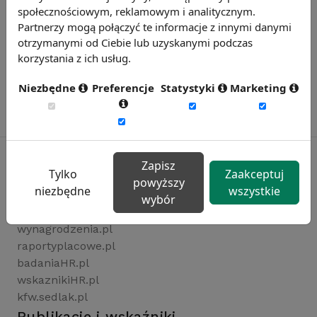
społecznościowym, reklamowym i analitycznym.
Partnerzy mogą połączyć te informacje z innymi danymi
otrzymanymi od Ciebie lub uzyskanymi podczas
korzystania z ich usług.
Niezbędne
Preferencje
Statystyki
Marketing
Zapisz
Tylko
Zaakceptuj
powyższy
niezbędne
wszystkie
Rynekpracy.pl
wybór
sedlak.pl
wynagrodzenia.pl
raportyplacowe.pl
badaniaHR.pl
wskaznikiHR.pl
kfw.sedlak.pl
Publikacje i wskaźniki