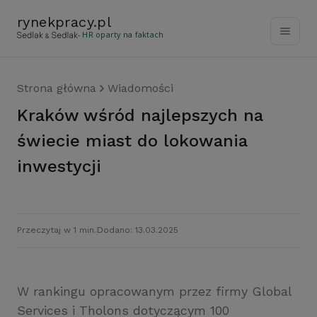
rynekpracy
.
pl
- HR oparty na faktach
Strona główna
Wiadomości
Kraków wśród najlepszych na
świecie miast do lokowania
inwestycji
Przeczytaj w 1 min.
Dodano: 13.03.2025
W rankingu opracowanym przez firmy Global
Services i Tholons dotyczącym 100