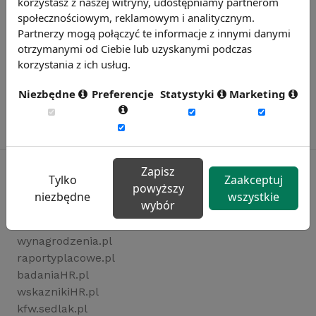
korzystasz z naszej witryny, udostępniamy partnerom
społecznościowym, reklamowym i analitycznym.
Partnerzy mogą połączyć te informacje z innymi danymi
otrzymanymi od Ciebie lub uzyskanymi podczas
korzystania z ich usług.
Niezbędne
Preferencje
Statystyki
Marketing
Zapisz
Tylko
Zaakceptuj
powyższy
niezbędne
wszystkie
Rynekpracy.pl
wybór
sedlak.pl
wynagrodzenia.pl
raportyplacowe.pl
badaniaHR.pl
wskaznikiHR.pl
kfw.sedlak.pl