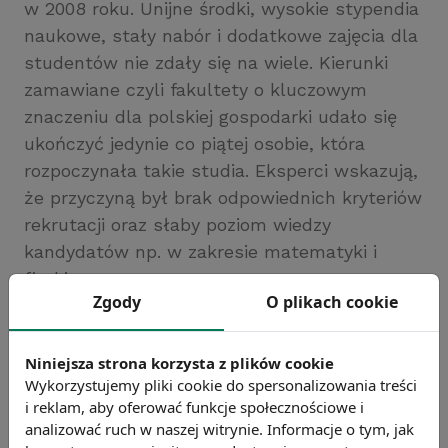
w 2008 roku. Unijne środki, wysokie stypendia
naukowe, stały nabór i dodatkowe zajęcia dla
studentów nie zdały się na wiele. Kierunki
zamawiane czyli fakultety o kluczowym
znaczeniu dla polskiej gospodarki udało się
ukończyć jedynie co piątej osobie, która
rozpoczynała takie studia. Eksperci wskazują,
że przyczyną był brak odpowiednich kryteriów
rekrutacji oraz słaby poziom wiedzy
kandydatów np. w zakresie matematyki i
fizyki.
Zgody
O plikach cookie
Źródło: gazetaprawna.pl
Chcesz wiedzieć więcej?
Niniejsza strona korzysta z plików cookie
Zobacz więcej wiadomości
Wykorzystujemy pliki cookie do spersonalizowania treści
i reklam, aby oferować funkcje społecznościowe i
analizować ruch w naszej witrynie. Informacje o tym, jak