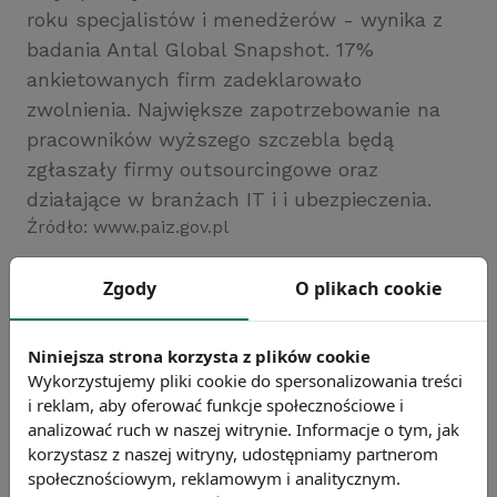
roku specjalistów i menedżerów - wynika z
badania Antal Global Snapshot. 17%
ankietowanych firm zadeklarowało
zwolnienia. Największe zapotrzebowanie na
pracowników wyższego szczebla będą
zgłaszały firmy outsourcingowe oraz
działające w branżach IT i i ubezpieczenia.
Źródło: www.paiz.gov.pl
Chcesz wiedzieć więcej?
Zgody
O plikach cookie
Zobacz więcej wiadomości
Niniejsza strona korzysta z plików cookie
Wykorzystujemy pliki cookie do spersonalizowania treści
i reklam, aby oferować funkcje społecznościowe i
analizować ruch w naszej witrynie. Informacje o tym, jak
korzystasz z naszej witryny, udostępniamy partnerom
społecznościowym, reklamowym i analitycznym.