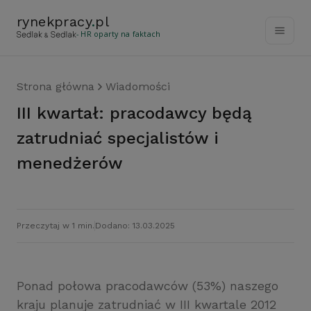
rynekpracy
.
pl
- HR oparty na faktach
Strona główna
Wiadomości
III kwartał: pracodawcy będą
zatrudniać specjalistów i
menedżerów
Przeczytaj w 1 min.
Dodano: 13.03.2025
Ponad połowa pracodawców (53%) naszego
kraju planuje zatrudniać w III kwartale 2012