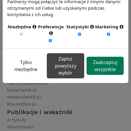
Partnerzy mogą połączyć te informacje z innymi danymi
otrzymanymi od Ciebie lub uzyskanymi podczas
korzystania z ich usług.
Niezbędne
Preferencje
Statystyki
Marketing
Zapisz
Rynekpracy.pl
Tylko
Zaakceptuj
powyższy
sedlak.pl
niezbędne
wszystkie
wybór
wynagrodzenia.pl
raportyplacowe.pl
badaniaHR.pl
wskaznikiHR.pl
kfw.sedlak.pl
Publikacje i wskaźniki
Artykuły
Wiadomości