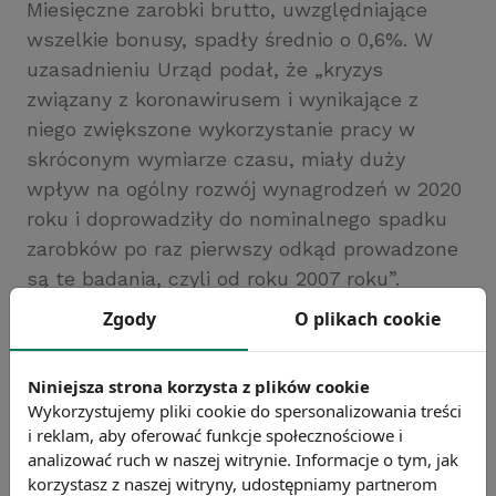
Miesięczne zarobki brutto, uwzględniające
wszelkie bonusy, spadły średnio o 0,6%. W
uzasadnieniu Urząd podał, że „kryzys
związany z koronawirusem i wynikające z
niego zwiększone wykorzystanie pracy w
skróconym wymiarze czasu, miały duży
wpływ na ogólny rozwój wynagrodzeń w 2020
roku i doprowadziły do nominalnego spadku
zarobków po raz pierwszy odkąd prowadzone
są te badania, czyli od roku 2007 roku”.
Źródło: https://dojczland.info/
Zgody
O plikach cookie
Chcesz wiedzieć więcej?
Zobacz więcej wiadomości
Niniejsza strona korzysta z plików cookie
Wykorzystujemy pliki cookie do spersonalizowania treści
i reklam, aby oferować funkcje społecznościowe i
analizować ruch w naszej witrynie. Informacje o tym, jak
korzystasz z naszej witryny, udostępniamy partnerom