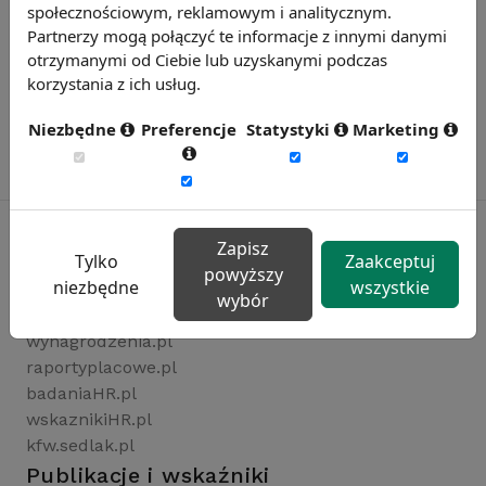
społecznościowym, reklamowym i analitycznym.
Partnerzy mogą połączyć te informacje z innymi danymi
otrzymanymi od Ciebie lub uzyskanymi podczas
korzystania z ich usług.
Niezbędne
Preferencje
Statystyki
Marketing
Zapisz
Tylko
Zaakceptuj
powyższy
Rynekpracy.pl
niezbędne
wszystkie
wybór
sedlak.pl
wynagrodzenia.pl
raportyplacowe.pl
badaniaHR.pl
wskaznikiHR.pl
kfw.sedlak.pl
Publikacje i wskaźniki