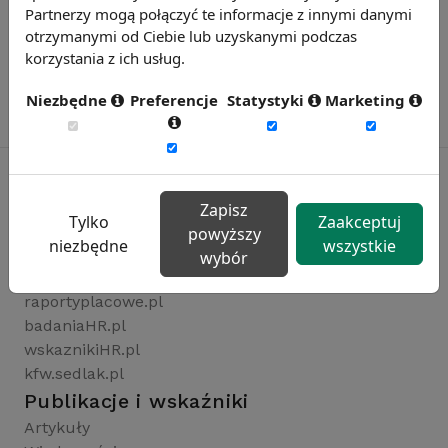
Partnerzy mogą połączyć te informacje z innymi danymi
otrzymanymi od Ciebie lub uzyskanymi podczas
korzystania z ich usług.
Niezbędne
Preferencje
Statystyki
Marketing
Zapisz
Tylko
Zaakceptuj
Rynekpracy.pl
powyższy
niezbędne
wszystkie
sedlak.pl
wybór
wynagrodzenia.pl
raportyplacowe.pl
badaniaHR.pl
wskaznikiHR.pl
kfw.sedlak.pl
Publikacje i wskaźniki
Artykuły