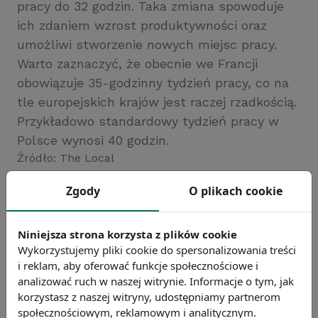
pracy do 32 godzin. Taka zmiana spowoduje
ich zdaniem wzrost produktywności oraz
umożliwi stworzenie nowych miejsc pracy.
Warto zaznaczyć, że obecnie we Francji
obowiązuje 35-godzinny tydzień pracy, co na
tle europejskich krajów jest raczej rzadkością.
Przykładowo standardowy tydzień pracy w
Polsce wynosi 40 godzin.
Źródło: The Local
Chcesz wiedzieć więcej?
Zgody
O plikach cookie
Zobacz więcej wiadomości
Niniejsza strona korzysta z plików cookie
Wykorzystujemy pliki cookie do spersonalizowania treści
i reklam, aby oferować funkcje społecznościowe i
analizować ruch w naszej witrynie. Informacje o tym, jak
korzystasz z naszej witryny, udostępniamy partnerom
społecznościowym, reklamowym i analitycznym.