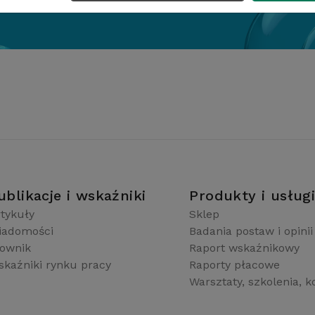
ublikacje i wskaźniki
Produkty i usług
tykuły
Sklep
iadomości
Badania postaw i opinii
łownik
Raport wskaźnikowy
kaźniki rynku pracy
Raporty płacowe
Warsztaty, szkolenia, k