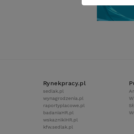
Rynekpracy.pl
P
sedlak.pl
Ar
wynagrodzenia.pl
W
raportyplacowe.pl
S
badaniaHR.pl
Ws
wskaznikiHR.pl
kfw.sedlak.pl