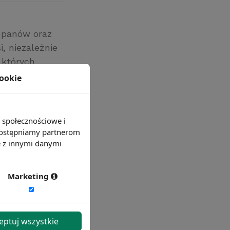
u panów oraz
, niezależnie
 których
grupy tej
cookie
e społecznościowe i
 udostępniamy partnerom
e z innymi danymi
Marketing
eptuj wszystkie