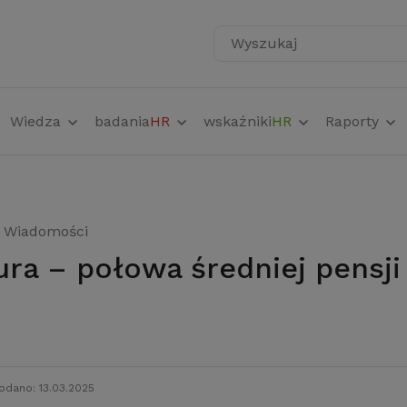
Wyszukaj
Wiedza
badania
HR
wskaźniki
HR
Raporty
Wiadomości
odano: 13.03.2025