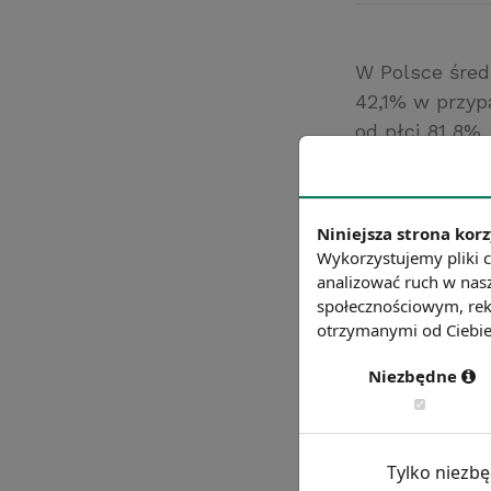
W Polsce śred
42,1% w przyp
od płci 81,8%.
emeryci otrzym
można zaliczy
Źródło: money.p
Niniejsza strona korz
Wykorzystujemy pliki c
Chcesz wiedzie
analizować ruch w nasz
społecznościowym, rek
otrzymanymi od Ciebie 
Niezbędne
Tylko niezb