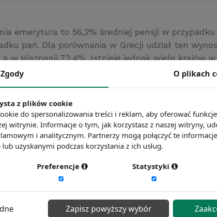
nia emerytura to 56,2% średniej pensji w przypadk
adku pań. Dla porównania w Grecji udział ten wynosi
, a w Hiszpanii 73,4%. Istnieje jednak wiele krajów w
ują mniejszą część średniej płacy niż w Polsce. Do 
Zgody
O plikach 
ć m.in. Belgów, Czechów, Francuzów czy Niemców.
l
ysta z plików cookie
ookie do spersonalizowania treści i reklam, aby oferować funkcj
ć więcej?
Zobacz więcej wiadomości
ej witrynie. Informacje o tym, jak korzystasz z naszej witryny,
lamowym i analitycznym. Partnerzy mogą połączyć te informacj
lub uzyskanymi podczas korzystania z ich usług.
Preferencje
Statystyki
ędne
Zapisz powyższy wybór
Zaakc