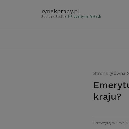
rynekpracy
.
pl
- HR oparty na faktach
Strona główna
Emerytura – połowa średniej pensji w
kraju?
Przeczytaj w 1 min.
D