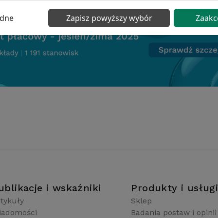
ędne
Zapisz powyższy wybór
Zaakc
ublikacje i wskaźniki
Produkty i usług
tykuły
Sklep
iadomości
Badania postaw i opinii