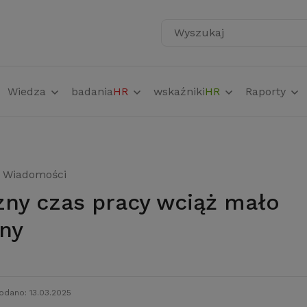
Wyszukaj
Wiedza
badania
HR
wskaźniki
HR
Raporty
Wiadomości
ny
odano: 13.03.2025