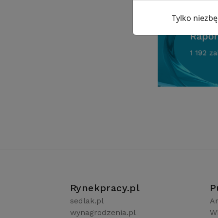
Tylko niezb
Rynekpracy.pl
P
sedlak.pl
Ar
wynagrodzenia.pl
W