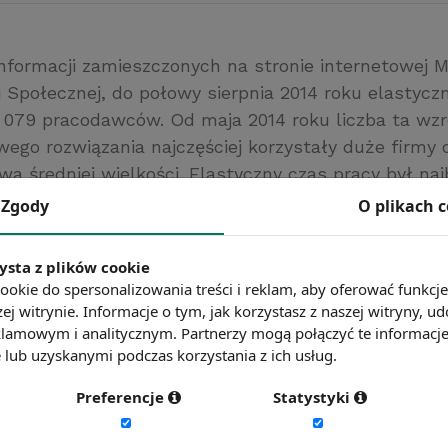
informacji zamieszczonych na stronie internetowej M
ki Społecznej, do połowy sierpnia 2014 roku elastycz
 079 pracodawców. Od maja 2014 roku liczba ta wzr
wego rozwiązania najczęściej korzystały duże firmy 
wa średniej wielkości. Elastyczny czas pracy był naj
rzedsiębiorstwach zajmujących się przetwórstwem
Zgody
O plikach 
, handlem i naprawami oraz budownictwem. Na ta
ecydowali się najczęściej pracodawcy z Katowic, Po
ysta z plików cookie
cławia.
ookie do spersonalizowania treści i reklam, aby oferować funkcj
stwo Pracy i Polityki Społecznej
ej witrynie. Informacje o tym, jak korzystasz z naszej witryny,
lamowym i analitycznym. Partnerzy mogą połączyć te informacj
ć więcej?
Zobacz więcej wiadomości
lub uzyskanymi podczas korzystania z ich usług.
Preferencje
Statystyki