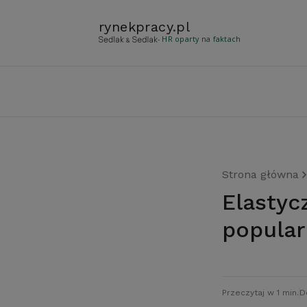
rynekpracy
.
pl
- HR oparty na faktach
Strona główna
Elastyczny czas pracy wciąż mało
popular
Przeczytaj w 1 min.
D