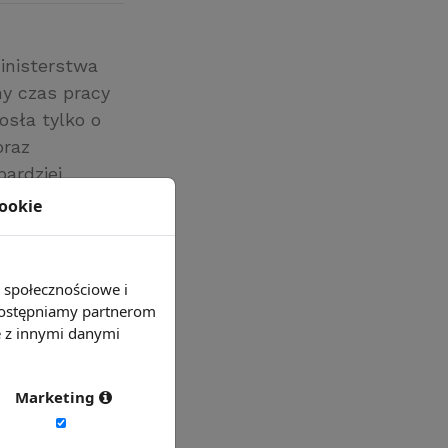
inisterstwa
ny czas pracy
osła tylko o
oraz
bardziej
cookie
ką formę
znania,
e społecznościowe i
 udostępniamy partnerom
e z innymi danymi
Marketing