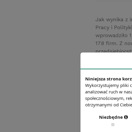
Jak wynika z 
Pracy i Polity
wprowadziło 1
178 firm. Z no
przedsiębiorst
popularny w p
przemysłowym
zatrudnienia d
Niniejsza strona korz
Krakowa i Wro
Wykorzystujemy pliki c
Źródło: Minister
analizować ruch w nasz
społecznościowym, rek
Chcesz wiedzie
otrzymanymi od Ciebie 
Niezbędne