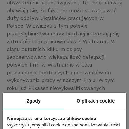
obywateli nie pochodzących z UE. Pracodawcy
obawiają się, że fakt ten może spowodować
duży odpływ Ukraińców pracujących w
Polsce. W związku z tym polskie
przedsiębiorstwa coraz bardziej interesują się
zatrudnieniem pracowników z Wietnamu. W
ciągu ostatnich kilku miesięcy
zaobserwowano większą ilość delegacji
polskich firm w Wietnamie w celu
przekonania tamtejszych pracowników do
wykonywania pracy w naszym kraju. W tym
roku już kilkaset niewykwalifikowanych
Wietnamczyków rozpocznie pracę w
Zgody
O plikach cookie
montowniach i budownictwie.
Źródło: https://businessinsider.com.pl/
Niniejsza strona korzysta z plików cookie
Chcesz wiedzieć więcej?
Wykorzystujemy pliki cookie do spersonalizowania treści
Zobacz więcej wiadomości