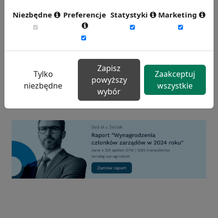
operatorzy maszyn do przetwarzania danych,
analitycy danych, statystycy, bibliotekarze,
Niezbędne
Preferencje
Statystyki
Marketing
archiwiści, drukarze i pracownicy poligrafii.
Źródło: https://www.bankier.pl
Chcesz wiedzieć więcej?
Zapisz
Zobacz więcej wiadomości
Tylko
Zaakceptuj
powyższy
niezbędne
wszystkie
wybór