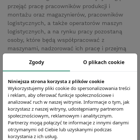
przejąć pracę pracowników produkcji i
montażu oraz magazynierów, pracowników
logistycznych, a także operatorów maszyn
logistycznych, a na rynku pracy pozostaną
osoby, które będą współpracować z
maszynami, nadzorować ich pracę i przejmą
bardziej kreatywne zadania. Rozwój cyfryzacji
Zgody
O plikach cookie
obniży także zapotrzebowanie na agentów
ubezpieczeniowych, pośredników
Niniejsza strona korzysta z plików cookie
kredytowych, pracowników banków,
Wykorzystujemy pliki cookie do spersonalizowania treści
księgowych i audytorów. Zmiany obejmą
i reklam, aby oferować funkcje społecznościowe i
również sekretarki, asystentów biurowych i
analizować ruch w naszej witrynie. Informacje o tym, jak
prawnych, robotników budowlanych i
korzystasz z naszej witryny, udostępniamy partnerom
remontowych oraz rolników i pracowników
społecznościowym, reklamowym i analitycznym.
Partnerzy mogą połączyć te informacje z innymi danymi
rolnictwa. Na ostatnich pozycjach listy
otrzymanymi od Ciebie lub uzyskanymi podczas
znaleźli się pracownicy ochrony i monitoringu,
korzystania z ich usług.