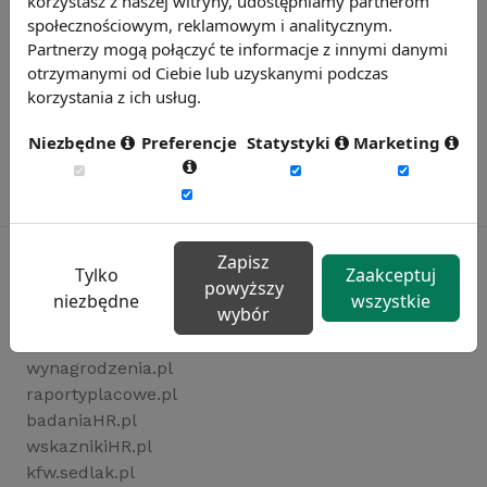
korzystasz z naszej witryny, udostępniamy partnerom
społecznościowym, reklamowym i analitycznym.
Partnerzy mogą połączyć te informacje z innymi danymi
otrzymanymi od Ciebie lub uzyskanymi podczas
korzystania z ich usług.
Niezbędne
Preferencje
Statystyki
Marketing
Zapisz
Tylko
Zaakceptuj
powyższy
niezbędne
wszystkie
Rynekpracy.pl
wybór
sedlak.pl
wynagrodzenia.pl
raportyplacowe.pl
badaniaHR.pl
wskaznikiHR.pl
kfw.sedlak.pl