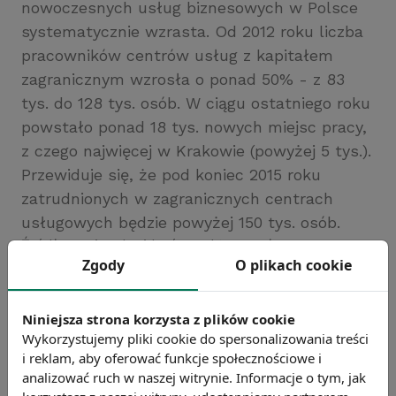
nowoczesnych usług biznesowych w Polsce
systematycznie wzrasta. Od 2012 roku liczba
pracowników centrów usług z kapitałem
zagranicznym wzrosła o ponad 50% - z 83
tys. do 128 tys. osób. W ciągu ostatniego roku
powstało ponad 18 tys. nowych miejsc pracy,
z czego najwięcej w Krakowie (powyżej 5 tys.).
Przewiduje się, że pod koniec 2015 roku
zatrudnionych w zagranicznych centrach
usługowych będzie powyżej 150 tys. osób.
Źródło: Związek Liderów Sektora Usług
Zgody
O plikach cookie
Biznesowych
Chcesz wiedzieć więcej?
Niniejsza strona korzysta z plików cookie
Zobacz więcej wiadomości
Wykorzystujemy pliki cookie do spersonalizowania treści
i reklam, aby oferować funkcje społecznościowe i
analizować ruch w naszej witrynie. Informacje o tym, jak