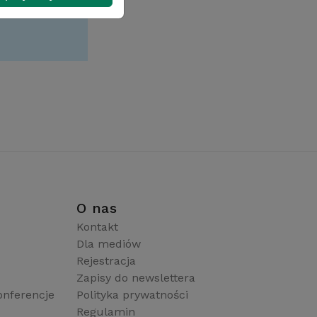
i
O nas
Kontakt
Dla mediów
Rejestracja
Zapisy do newslettera
onferencje
Polityka prywatności
Regulamin