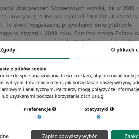
kładu Ubezpieczeń Społecznych wynika, że w 2010 r
a na emeryturę w Polsce wyniósł 59,6 lat. Jeszcze w
at. To efekt wygaszania przywilejów emerytalnych,
ego w styczniu 2009 roku. Pomimo zmian Polacy p
telami krajów europejskich. W Unii Europejskiej akt
Zgody
O plikach 
zy się średnio o prawie rok później niż w Polsce.
rawna.pl
ysta z plików cookie
ć więcej?
Zobacz więcej wiadomości
ookie do spersonalizowania treści i reklam, aby oferować funkcj
ej witrynie. Informacje o tym, jak korzystasz z naszej witryny,
lamowym i analitycznym. Partnerzy mogą połączyć te informacj
lub uzyskanymi podczas korzystania z ich usług.
Preferencje
Statystyki
ędne
Zapisz powyższy wybór
Zaakc