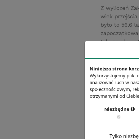
Z wyliczeń Za
wiek przejści
było to 56,6 l
zapoczątkowan
tyle za obywa
zawodową końc
Źródło: gazetap
Niniejsza strona korz
Chcesz wiedzie
Wykorzystujemy pliki c
analizować ruch w nasz
społecznościowym, rek
otrzymanymi od Ciebie 
Niezbędne
Tylko niezb