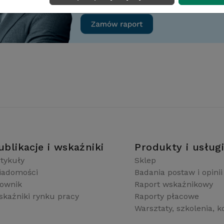
ublikacje i wskaźniki
Produkty i usług
tykuły
Sklep
iadomości
Badania postaw i opinii
łownik
Raport wskaźnikowy
kaźniki rynku pracy
Raporty płacowe
Warsztaty, szkolenia, k