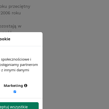
oku przeciętny
 2006 roku
ozostają w
ywność
cookie
e społecznościowe i
 udostępniamy partnerom
e z innymi danymi
Marketing
eptuj wszystkie