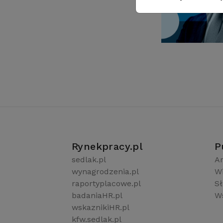
Rynekpracy.pl
P
sedlak.pl
Ar
wynagrodzenia.pl
W
raportyplacowe.pl
S
badaniaHR.pl
Ws
wskaznikiHR.pl
kfw.sedlak.pl