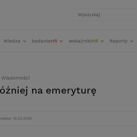
Wyszukaj
Wiedza
badania
HR
wskaźniki
HR
Raporty
Wiadomości
później na emeryturę
odano: 13.03.2025