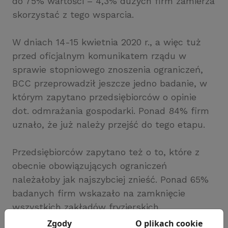
do 75% wartości – 4,3% dużych firm zamierza
skorzystać z tego wsparcia.
W dniach 14-15 kwietnia 2020 r., a więc tuż
przed oficjalnym komunikatem rządu w
sprawie stopniowego znoszenia ograniczeń,
BCC przeprowadził jeszcze jedno badanie, w
którym zapytano przedsiębiorców o opinie
dot. odmrażania gospodarki. Ponad 84% firm
uznało, że już należy przejść do tego etapu.
Przedsiębiorców zapytano też o to, które z
obecnie obowiązujących ograniczeń
należałoby jak najszybciej znieść. Ponad 65%
badanych firm wskazało na zamknięcie
wszystkich zakładów fryzjerskich,
kosmetycznych, salonów tatuażu etc. Ponad
Zgody
O plikach cookie