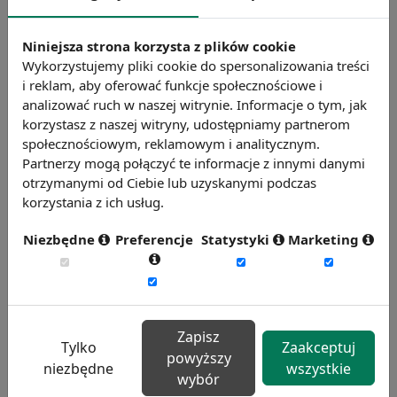
połowa firm uznała, że należy znieść
ograniczenie działalności galerii i centrów
Niniejsza strona korzysta z plików cookie
handlowych (54%) oraz ograniczenie liczby
Wykorzystujemy pliki cookie do spersonalizowania treści
klientów przebywających w jednym czasie na
i reklam, aby oferować funkcje społecznościowe i
analizować ruch w naszej witrynie. Informacje o tym, jak
terenie sklepu, na targu i poczcie (51,3%).
korzystasz z naszej witryny, udostępniamy partnerom
Blisko połowa firm wskazała na ograniczenie
społecznościowym, reklamowym i analitycznym.
działalności hoteli i innych miejsc
Partnerzy mogą połączyć te informacje z innymi danymi
noclegowych (46,1%) oraz zamknięcie w
otrzymanymi od Ciebie lub uzyskanymi podczas
korzystania z ich usług.
weekendy wielkopowierzchniowych sklepów
budowlanych (44,7%).
Niezbędne
Preferencje
Statystyki
Marketing
Szczególnie małe i średnie firmy liczą na
umożliwienie normalnej działalności i
otwarcie kawiarni, cukierni czy małych
Zapisz
punktów usługowych.
Tylko
Zaakceptuj
powyższy
niezbędne
wszystkie
Przedsiębiorcy oczekują ponadto jak
wybór
najszybszego uruchomienia sprzedaży w