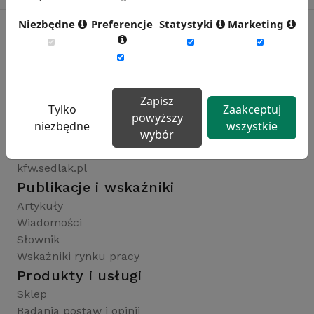
Niezbędne
Preferencje
Statystyki
Marketing
Rynekpracy.pl
sedlak.pl
Zapisz
wynagrodzenia.pl
Tylko
Zaakceptuj
powyższy
raportyplacowe.pl
niezbędne
wszystkie
wybór
badaniaHR.pl
wskaznikiHR.pl
kfw.sedlak.pl
Publikacje i wskaźniki
Artykuły
Wiadomości
Słownik
Wskaźniki rynku pracy
Produkty i usługi
Sklep
Badania postaw i opinii