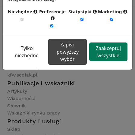
Niezbędne
Preferencje
Statystyki
Marketing
Rynekpracy.pl
sedlak.pl
Zapisz
wynagrodzenia.pl
Tylko
Zaakceptuj
powyższy
raportyplacowe.pl
niezbędne
wszystkie
wybór
badaniaHR.pl
wskaznikiHR.pl
kfw.sedlak.pl
Publikacje i wskaźniki
Artykuły
Wiadomości
Słownik
Wskaźniki rynku pracy
Produkty i usługi
Sklep