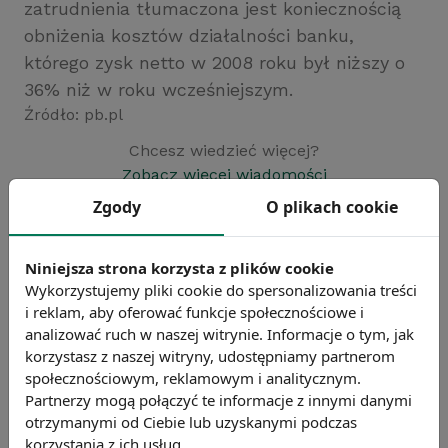
zatrudnienia tłumaczona jest koniecznością
obniżenia kosztów działalności banku,
którego zysk netto w 2008 roku był niższy o
36% niż w roku wcześniejszym.
Źródło: pb.pl
Chcesz wiedzieć więcej?
Zobacz więcej wiadomości
Zgody
O plikach cookie
Niniejsza strona korzysta z plików cookie
Wykorzystujemy pliki cookie do spersonalizowania treści
i reklam, aby oferować funkcje społecznościowe i
analizować ruch w naszej witrynie. Informacje o tym, jak
korzystasz z naszej witryny, udostępniamy partnerom
społecznościowym, reklamowym i analitycznym.
Partnerzy mogą połączyć te informacje z innymi danymi
otrzymanymi od Ciebie lub uzyskanymi podczas
korzystania z ich usług.