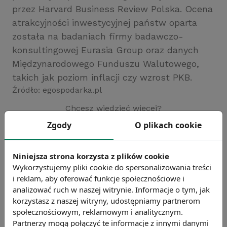
przez Harvard Business Review Polska. Ocena
atrakcyjności inwestycyjnej państw oparta
została na badaniach firmy badawczo-
konsultingowej Eurasia Group oraz danych
Międzynarodowego Funduszu Walutowego,
takich jak poziom inflacji czy wzrost PKB.
Źródło: egospodarka.pl
Chcesz wiedzieć więcej?
Zobacz więcej wiadomości
Zgody
O plikach cookie
Niniejsza strona korzysta z plików cookie
Wykorzystujemy pliki cookie do spersonalizowania treści
i reklam, aby oferować funkcje społecznościowe i
analizować ruch w naszej witrynie. Informacje o tym, jak
korzystasz z naszej witryny, udostępniamy partnerom
społecznościowym, reklamowym i analitycznym.
Partnerzy mogą połączyć te informacje z innymi danymi