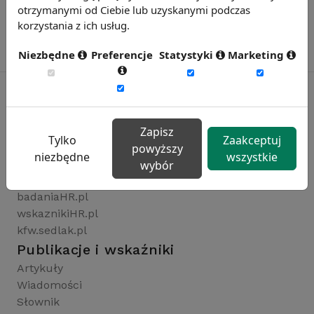
otrzymanymi od Ciebie lub uzyskanymi podczas
korzystania z ich usług.
Niezbędne
Preferencje
Statystyki
Marketing
Rynekpracy.pl
Zapisz
Tylko
Zaakceptuj
sedlak.pl
powyższy
niezbędne
wszystkie
wynagrodzenia.pl
wybór
raportyplacowe.pl
badaniaHR.pl
wskaznikiHR.pl
kfw.sedlak.pl
Publikacje i wskaźniki
Artykuły
Wiadomości
Słownik