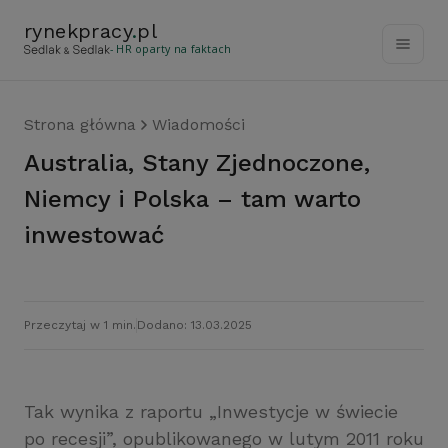
rynekpracy
.
pl
- HR oparty na faktach
Strona główna
Wiadomości
Australia, Stany Zjednoczone,
Niemcy i Polska – tam warto
inwestować
Przeczytaj w 1 min.
Dodano: 13.03.2025
Tak wynika z raportu „Inwestycje w świecie
po recesji”, opublikowanego w lutym 2011 roku