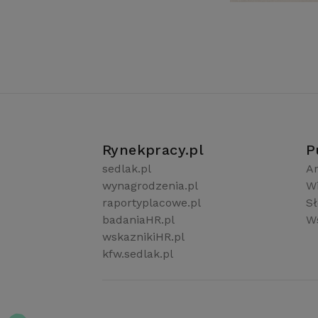
Rynekpracy.pl
P
sedlak.pl
Ar
wynagrodzenia.pl
W
raportyplacowe.pl
S
badaniaHR.pl
Ws
wskaznikiHR.pl
kfw.sedlak.pl