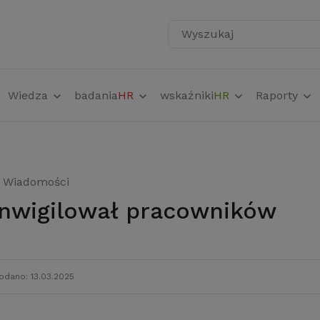
Wyszukaj
Wiedza
badania
HR
wskaźniki
HR
Raporty
Wiadomości
 inwigilował pracowników
odano: 13.03.2025