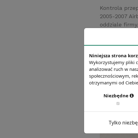
Kontrola prze
2005-2007 Air
oddziale firmy
transakcji o k
Źródło: money.p
Chcesz wiedzie
Niniejsza strona korz
Wykorzystujemy pliki c
analizować ruch w nasz
społecznościowym, rek
otrzymanymi od Ciebie 
Niezbędne
Tylko niezb