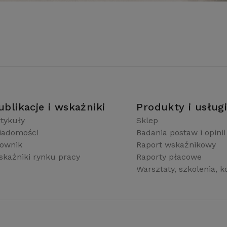
ublikacje i wskaźniki
Produkty i usług
tykuły
Sklep
iadomości
Badania postaw i opinii
łownik
Raport wskaźnikowy
kaźniki rynku pracy
Raporty płacowe
Warsztaty, szkolenia, k