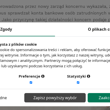
prowadzona przez nowy zarząd koncernu wykazała, 
bus sprawdzał konta bankowe osób zatrudnionych 
. Jako przyczynę takiej działalności koncern podaje
orupcyjnym charakterze.
Zgody
O plikach 
l
ć więcej?
Zobacz więcej wiadomości
ysta z plików cookie
ookie do spersonalizowania treści i reklam, aby oferować funkcj
ej witrynie. Informacje o tym, jak korzystasz z naszej witryny,
lamowym i analitycznym. Partnerzy mogą połączyć te informacj
lub uzyskanymi podczas korzystania z ich usług.
Preferencje
Statystyki
ędne
Zapisz powyższy wybór
Zaakc