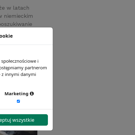
że w latach
w niemieckim
 poszukiwanie
cookie
e społecznościowe i
 udostępniamy partnerom
e z innymi danymi
Marketing
eptuj wszystkie