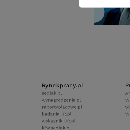
Rynekpracy.pl
P
sedlak.pl
Ar
wynagrodzenia.pl
W
raportyplacowe.pl
S
badaniaHR.pl
Ws
wskaznikiHR.pl
kfw.sedlak.pl