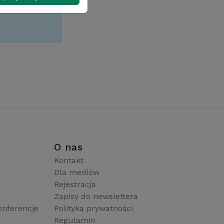
i
O nas
Kontakt
Dla mediów
Rejestracja
Zapisy do newslettera
onferencje
Polityka prywatności
Regulamin