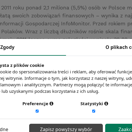
2011 roku ponad 2,1 miliona (5,5%) osób w Polsce m
płatą swoich zobowiązań finansowych – wynika z n
Informacji Gospodarczej InfoMonitor. Przed rokiem 
 Polaków. Wraz z liczbą dłużników rośnie skala fin
 maju 2011 łączna suma zaległości wyniosła 30,89 
Zgody
O plikach 
PLN więcej niż w analogicznym okresie roku poprze
tor.pl
ysta z plików cookie
ć więcej?
Zobacz więcej wiadomości
ookie do spersonalizowania treści i reklam, aby oferować funkcj
ej witrynie. Informacje o tym, jak korzystasz z naszej witryny,
lamowym i analitycznym. Partnerzy mogą połączyć te informacj
lub uzyskanymi podczas korzystania z ich usług.
Preferencje
Statystyki
ędne
Zapisz powyższy wybór
Zaakc