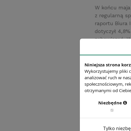
W końcu maja 
z regularną s
raportu Biura 
dotyczył 4,8%
zobowiązań. W
ponad 19 mld 
Źródło: infomoni
Niniejsza strona korz
Chcesz wiedzie
Wykorzystujemy pliki c
analizować ruch w nasz
społecznościowym, rek
otrzymanymi od Ciebie 
Niezbędne
Tylko niezb