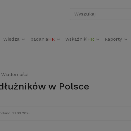
Wyszukaj
Wiedza
badania
HR
wskaźniki
HR
Raporty
Wiadomości
n dłużników w Polsce
odano: 13.03.2025