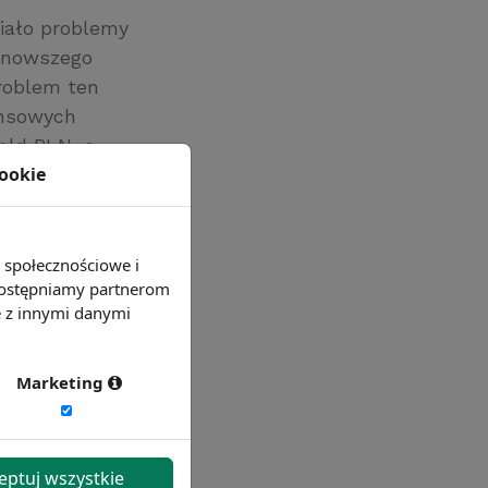
iało problemy
ajnowszego
problem ten
ansowych
mld PLN, o
cookie
dniego.
e społecznościowe i
 udostępniamy partnerom
e z innymi danymi
Marketing
eptuj wszystkie