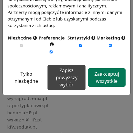
społecznościowym, reklamowym i analitycznym.
Partnerzy mogą połączyć te informacje z innymi danymi
otrzymanymi od Ciebie lub uzyskanymi podczas
korzystania z ich usług.
Niezbędne
Preferencje
Statystyki
Marketing
Zapisz
Tylko
Zaakceptuj
powyższy
niezbędne
wszystkie
Rynekpracy.pl
wybór
sedlak.pl
wynagrodzenia.pl
raportyplacowe.pl
badaniaHR.pl
wskaznikiHR.pl
kfw.sedlak.pl