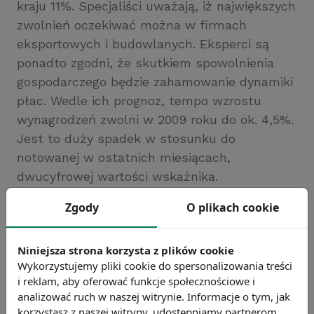
kraju 11%. Specjaliści uważają, iż największych
zwolnień oczekiwać można w firmach
eksportowych i budowlanych. Eksperci są
ponadto zgodni, że skutkiem spowolnienia
gospodarczego będzie zahamowanie dynamiki
płac. Wedle ich prognoz, tempo wzrostu
wynagrodzeń zwolni w 2009 roku do ok. 4,5%.
Jest to duży spadek w stosunku do
notowanej w ostatnich miesiącach,
dwucyfrowej wartości wskaźnika.
Źródło: gazetaprawna.pl
Zgody
O plikach cookie
Chcesz wiedzieć więcej?
Zobacz więcej wiadomości
Niniejsza strona korzysta z plików cookie
Wykorzystujemy pliki cookie do spersonalizowania treści
i reklam, aby oferować funkcje społecznościowe i
analizować ruch w naszej witrynie. Informacje o tym, jak
korzystasz z naszej witryny, udostępniamy partnerom