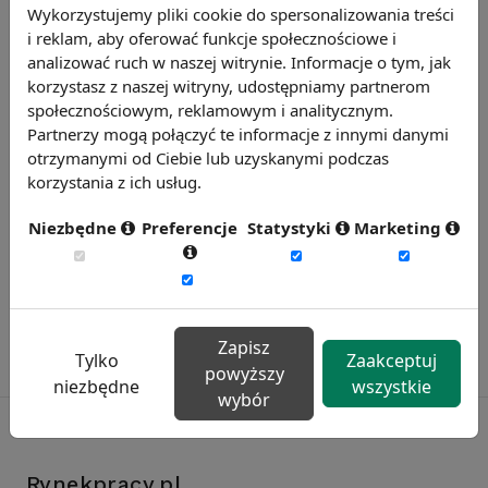
Źródło: www.wyzwaniahr.pl
Wykorzystujemy pliki cookie do spersonalizowania treści
i reklam, aby oferować funkcje społecznościowe i
Chcesz wiedzieć więcej?
analizować ruch w naszej witrynie. Informacje o tym, jak
Zobacz więcej wiadomości
korzystasz z naszej witryny, udostępniamy partnerom
społecznościowym, reklamowym i analitycznym.
Partnerzy mogą połączyć te informacje z innymi danymi
otrzymanymi od Ciebie lub uzyskanymi podczas
korzystania z ich usług.
Niezbędne
Preferencje
Statystyki
Marketing
Zapisz
Tylko
Zaakceptuj
powyższy
niezbędne
wszystkie
wybór
Rynekpracy.pl