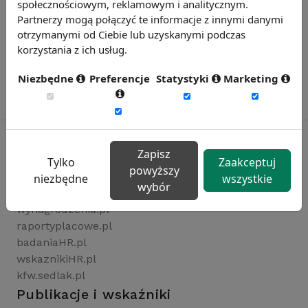
społecznościowym, reklamowym i analitycznym.
Partnerzy mogą połączyć te informacje z innymi danymi
otrzymanymi od Ciebie lub uzyskanymi podczas
korzystania z ich usług.
Niezbędne
Preferencje
Statystyki
Marketing
Zapisz
Tylko
Zaakceptuj
powyższy
Rynekpracy.pl
niezbędne
wszystkie
wybór
sedlak.pl
wynagrodzenia.pl
raportyplacowe.pl
badaniaHR.pl
wskaznikiHR.pl
kfw.sedlak.pl
Publikacje i wskaźniki