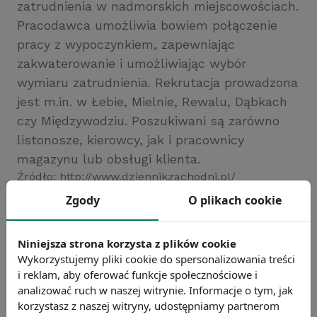
zatrudnienia w nadmorskich miejscowościach.
Pracodawca umożliwia bowiem połączenie
pracy z wypoczynkiem, zapewniając
zakwaterowanie i umożliwiając wybór
wymiaru zatrudnienia. Rekrutacja prowadzona
jest m.in. w Łebie, Mielnie, Rewalu, Dąbkach
czy Międzywodziu. Poszukiwani są zarówno
listonosze, kierowcy, jak i pracownicy
magazynu lub obsługi klienta.
Źródło: http://www.dziennikzachodni.pl/
Zgody
O plikach cookie
Chcesz wiedzieć więcej?
Zobacz więcej wiadomości
Niniejsza strona korzysta z plików cookie
Wykorzystujemy pliki cookie do spersonalizowania treści
i reklam, aby oferować funkcje społecznościowe i
analizować ruch w naszej witrynie. Informacje o tym, jak
korzystasz z naszej witryny, udostępniamy partnerom