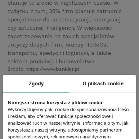
planuje to zrobić w najbliższym czasie. W
związku z tym, 35% firm planuje zatrudnić
specjalistów ds. automatyzacji, robotyzacji
czy sztucznej inteligencji. W większości
zapotrzebowanie na takich specjalistów
dotyczy dużych firm, branży HoReCa,
transportu, spedycji i logistyki, a także
sektora produkcji i budownictwa.
Źródło: https://www.bankier.pl
Chcesz wiedzieć więcej?
Zgody
O plikach cookie
Zobacz więcej wiadomości
Niniejsza strona korzysta z plików cookie
Wykorzystujemy pliki cookie do spersonalizowania treści
i reklam, aby oferować funkcje społecznościowe i
analizować ruch w naszej witrynie. Informacje o tym, jak
korzystasz z naszej witryny, udostępniamy partnerom
społecznościowym, reklamowym i analitycznym.