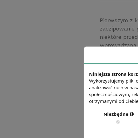
Pierwszym z k
zaczipowanie 
niektóre przed
wprowadzana s
zaczipowanych
mogą otwierać
dotyk, a po 
Niniejsza strona korz
Źródło: http://
Wykorzystujemy pliki c
analizować ruch w nasz
Chcesz wiedzie
społecznościowym, rek
otrzymanymi od Ciebie 
Niezbędne