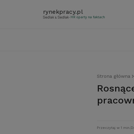
rynekpracy
.
pl
- HR oparty na faktach
Strona główna
Rosnące zainteresowanie zaczipowaniem
pracow
Przeczytaj w 1 min.
D