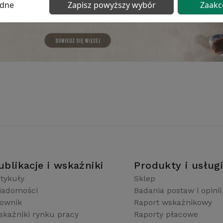
ędne
Zapisz powyższy wybór
Zaakc
ublikacje i wskaźniki
Produkty i usług
tykuły
Sklep
iadomości
Badania postaw i opinii
łownik
Raport wskaźnikowy
kaźniki rynku pracy
Raporty płacowe