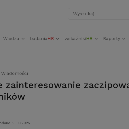
Wyszukaj
Wiedza
badania
HR
wskaźniki
HR
Raporty
Wiadomości
ników
odano: 13.03.2025