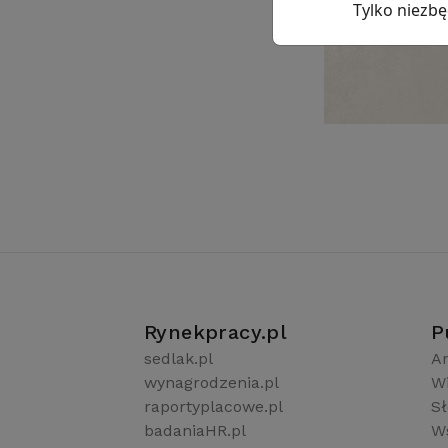
Tylko niezb
Rynekpracy.pl
P
sedlak.pl
Ar
wynagrodzenia.pl
W
raportyplacowe.pl
S
badaniaHR.pl
Ws