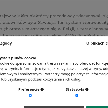
rajów w jakim niektórzy pracodawcy zdecydowali si
pracowników była Szwecja. Ten system wprowadził
siębiorstwa mieszczące się w Belgii, a teraz innowac
topniowo przez Brytyjczyków. W Wielkiej Brytanii na
 zostało 150 osób. Dzięki nowoczesnemu systemow
Zgody
O plikach 
 drzwi i uzyskiwać dostęp do urządzeń pracownicz
pracy uruchomiać samochód czy przechowywać dane
ysta z plików cookie
www.benchmark.pl
ookie do spersonalizowania treści i reklam, aby oferować funkcj
ej witrynie. Informacje o tym, jak korzystasz z naszej witryny,
ć więcej?
Zobacz więcej wiadomości
lamowym i analitycznym. Partnerzy mogą połączyć te informacj
lub uzyskanymi podczas korzystania z ich usług.
Preferencje
Statystyki