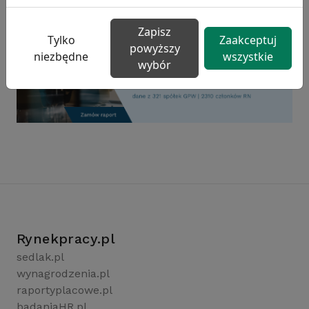
Zapisz
Tylko
Zaakceptuj
powyższy
niezbędne
wszystkie
wybór
Rynekpracy.pl
sedlak.pl
wynagrodzenia.pl
raportyplacowe.pl
badaniaHR.pl