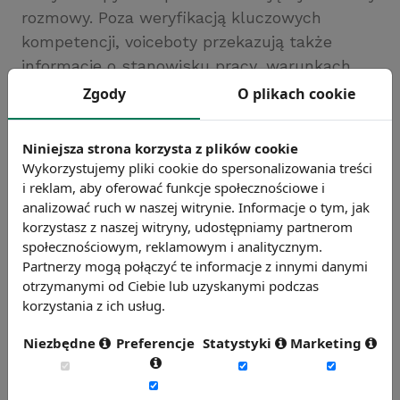
rozmowy. Poza weryfikacją kluczowych
kompetencji, voiceboty przekazują także
informacje o stanowisku pracy, warunkach
zatrudnienia czy kolejnych etapach rekrutacji.
Zgody
O plikach cookie
Wszystkie pozyskane dane są umieszczane w
systemie ATS, a decyzja o dalszej weryfikacji
Niniejsza strona korzysta z plików cookie
kompetencji należy do rekrutera.
Wykorzystujemy pliki cookie do spersonalizowania treści
Doświadczenia z rozmów wskazują, że
i reklam, aby oferować funkcje społecznościowe i
analizować ruch w naszej witrynie. Informacje o tym, jak
kandydaci nie uważają rozmów z botami za
korzystasz z naszej witryny, udostępniamy partnerom
nieprzyjemne bądź trudne, a nawet często
społecznościowym, reklamowym i analitycznym.
odbierają je jako przejaw innowacji stosowany
Partnerzy mogą połączyć te informacje z innymi danymi
w nowoczesnych firmach.
otrzymanymi od Ciebie lub uzyskanymi podczas
korzystania z ich usług.
Źródło: https://www.bankier.pl
Chcesz wiedzieć więcej?
Niezbędne
Preferencje
Statystyki
Marketing
Zobacz więcej wiadomości