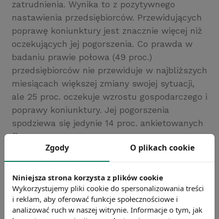
zatrudnienia. Wynika to z pozytywnego
nastawienia przedsiębiorców. Przewidujących
poprawę koniunktury jest znacznie więcej niż
oczekujących jej pogorszenia. Co prawda w
badaniu prawie połowa (49 proc.)
przedsiębiorców nie przewiduje w najbliższych
miesiącach większej zmiany swojej sytuacji,
ale 25 proc. oczekuje wzrostu gospodarczego i
poprawy koniunktury. Jej pogorszenia
spodziewa się jedynie 14 proc. ankietowanych
firm.
Zgody
O plikach cookie
Źródło: http://www.rp.pl
Chcesz wiedzieć więcej?
Niniejsza strona korzysta z plików cookie
Zobacz więcej wiadomości
Wykorzystujemy pliki cookie do spersonalizowania treści
i reklam, aby oferować funkcje społecznościowe i
analizować ruch w naszej witrynie. Informacje o tym, jak