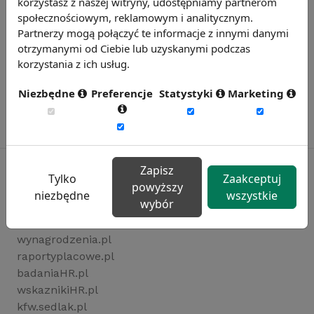
korzystasz z naszej witryny, udostępniamy partnerom
społecznościowym, reklamowym i analitycznym.
Partnerzy mogą połączyć te informacje z innymi danymi
otrzymanymi od Ciebie lub uzyskanymi podczas
korzystania z ich usług.
Niezbędne
Preferencje
Statystyki
Marketing
Zapisz
Tylko
Zaakceptuj
powyższy
niezbędne
wszystkie
Rynekpracy.pl
wybór
sedlak.pl
wynagrodzenia.pl
raportyplacowe.pl
badaniaHR.pl
wskaznikiHR.pl
kfw.sedlak.pl