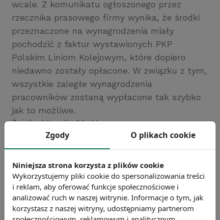
wcale. Z komunikatu ogłoszonego przez
rzecznika prasowego firmy wynika, że środki
przeznaczone na wynagrodzenia miały
pochodzić z faktur wystawionych PKP
Polskim Liniom Kolejowym, które dopiero
niedawno zostały opłacone. W związku z tym,
wszystkie zaległe wynagrodzenia
pracowników zostaną wypłacone tak szybko
jak to możliwe.
Źródło: https://gs24.pl/
Zgody
O plikach cookie
Chcesz wiedzieć więcej?
Zobacz więcej wiadomości
Niniejsza strona korzysta z plików cookie
Wykorzystujemy pliki cookie do spersonalizowania treści
i reklam, aby oferować funkcje społecznościowe i
analizować ruch w naszej witrynie. Informacje o tym, jak
korzystasz z naszej witryny, udostępniamy partnerom
społecznościowym, reklamowym i analitycznym.