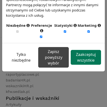
Partnerzy mogą połączyć te informacje z innymi danymi
otrzymanymi od Ciebie lub uzyskanymi podczas
korzystania z ich usług.
Niezbędne
Preferencje
Statystyki
Marketing
Zapisz
Tylko
Zaakceptuj
Rynekpracy.pl
powyższy
niezbędne
wszystkie
wybór
sedlak.pl
wynagrodzenia.pl
raportyplacowe.pl
badaniaHR.pl
wskaznikiHR.pl
kfw.sedlak.pl
Publikacje i wskaźniki
Artykuły