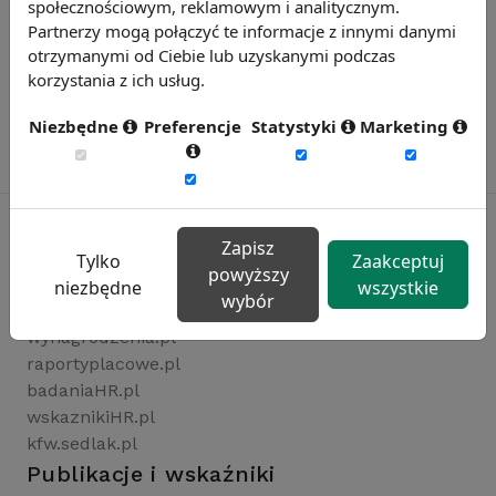
społecznościowym, reklamowym i analitycznym.
Partnerzy mogą połączyć te informacje z innymi danymi
otrzymanymi od Ciebie lub uzyskanymi podczas
korzystania z ich usług.
Niezbędne
Preferencje
Statystyki
Marketing
Zapisz
Tylko
Zaakceptuj
powyższy
Rynekpracy.pl
niezbędne
wszystkie
wybór
sedlak.pl
wynagrodzenia.pl
raportyplacowe.pl
badaniaHR.pl
wskaznikiHR.pl
kfw.sedlak.pl
Publikacje i wskaźniki