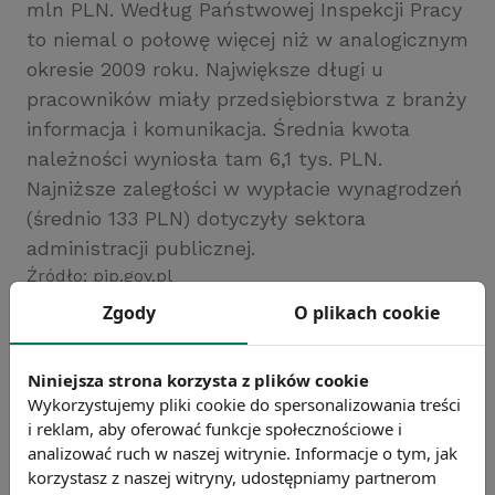
mln PLN. Według Państwowej Inspekcji Pracy
to niemal o połowę więcej niż w analogicznym
okresie 2009 roku. Największe długi u
pracowników miały przedsiębiorstwa z branży
informacja i komunikacja. Średnia kwota
należności wyniosła tam 6,1 tys. PLN.
Najniższe zaległości w wypłacie wynagrodzeń
(średnio 133 PLN) dotyczyły sektora
administracji publicznej.
Źródło: pip.gov.pl
Zgody
O plikach cookie
Chcesz wiedzieć więcej?
Zobacz więcej wiadomości
Niniejsza strona korzysta z plików cookie
Wykorzystujemy pliki cookie do spersonalizowania treści
i reklam, aby oferować funkcje społecznościowe i
analizować ruch w naszej witrynie. Informacje o tym, jak
korzystasz z naszej witryny, udostępniamy partnerom