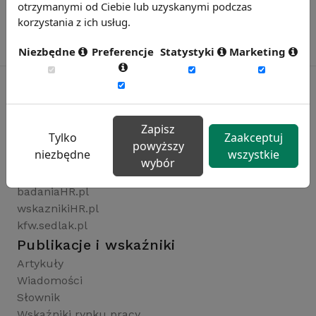
otrzymanymi od Ciebie lub uzyskanymi podczas
korzystania z ich usług.
Niezbędne
Preferencje
Statystyki
Marketing
Rynekpracy.pl
Zapisz
Tylko
Zaakceptuj
sedlak.pl
powyższy
niezbędne
wszystkie
wynagrodzenia.pl
wybór
raportyplacowe.pl
badaniaHR.pl
wskaznikiHR.pl
kfw.sedlak.pl
Publikacje i wskaźniki
Artykuły
Wiadomości
Słownik
Wskaźniki rynku pracy