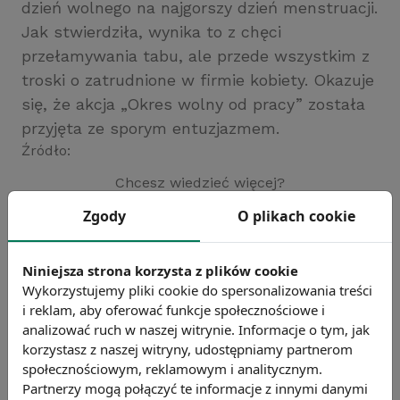
dzień wolnego na najgorszy dzień menstruacji.
Jak stwierdziła, wynika to z chęci
przełamywania tabu, ale przede wszystkim z
troski o zatrudnione w firmie kobiety. Okazuje
się, że akcja „Okres wolny od pracy” została
przyjęta ze sporym entuzjazmem.
Źródło:
Chcesz wiedzieć więcej?
Zobacz więcej wiadomości
Zgody
O plikach cookie
Niniejsza strona korzysta z plików cookie
Wykorzystujemy pliki cookie do spersonalizowania treści
i reklam, aby oferować funkcje społecznościowe i
analizować ruch w naszej witrynie. Informacje o tym, jak
korzystasz z naszej witryny, udostępniamy partnerom
społecznościowym, reklamowym i analitycznym.
Partnerzy mogą połączyć te informacje z innymi danymi