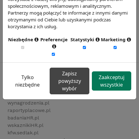
społecznościowym, reklamowym i analitycznym.
Partnerzy mogą połączyć te informacje z innymi danymi
otrzymanymi od Ciebie lub uzyskanymi podczas
korzystania z ich usług.
Niezbędne
Preferencje
Statystyki
Marketing
Zapisz
Tylko
Zaakceptuj
powyższy
niezbędne
wszystkie
Rynekpracy.pl
wybór
sedlak.pl
wynagrodzenia.pl
raportyplacowe.pl
badaniaHR.pl
wskaznikiHR.pl
kfw.sedlak.pl