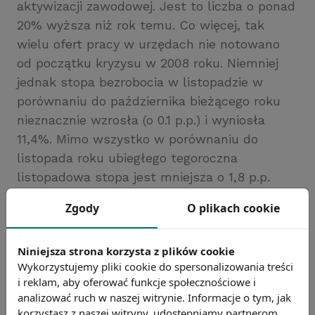
aktywizacji zawodowej. Jest to liczba o ponad
20% wyższa niż rok temu. Co więcej, tak
wielu ofert pracy w urzędach nie notowano
od początku kryzysu w 2008 roku. Niemniej
jednak stopa bezrobocia w listopadzie w
porównaniu do października bieżącego roku
nieznacznie wzrosła (o 0.1 p.p.) i wyniosła
11,4%. Mimo wszystko w porównaniu do
listopada roku ubiegłego tegoroczna
listopadowa stopa jest mniejsza o 1,8 p.p.
Źródło: Ministerstwo Pracy i Polityki Społecznej
Zgody
O plikach cookie
Chcesz wiedzieć więcej?
Zobacz więcej wiadomości
Niniejsza strona korzysta z plików cookie
Wykorzystujemy pliki cookie do spersonalizowania treści
i reklam, aby oferować funkcje społecznościowe i
analizować ruch w naszej witrynie. Informacje o tym, jak
korzystasz z naszej witryny, udostępniamy partnerom