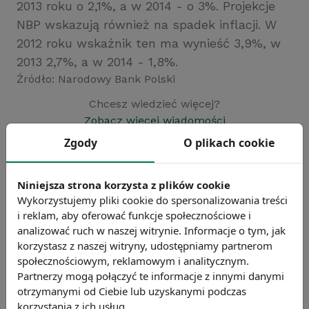
2013 roku o 2,1%, a w 2014 - o 3%. Projekcje
NBP wskazują również na spadek inflacji. W
2012 roku wskaźnik ten ma wynieść 3,9%, w
2013 2,7%, a w 2014 - 1,8%.
Źródło: Narodowy Bank Polski
Chcesz wiedzieć więcej?
Zobacz więcej wiadomości
Zgody
O plikach cookie
Niniejsza strona korzysta z plików cookie
Wykorzystujemy pliki cookie do spersonalizowania treści
i reklam, aby oferować funkcje społecznościowe i
analizować ruch w naszej witrynie. Informacje o tym, jak
korzystasz z naszej witryny, udostępniamy partnerom
społecznościowym, reklamowym i analitycznym.
Partnerzy mogą połączyć te informacje z innymi danymi
otrzymanymi od Ciebie lub uzyskanymi podczas
korzystania z ich usług.