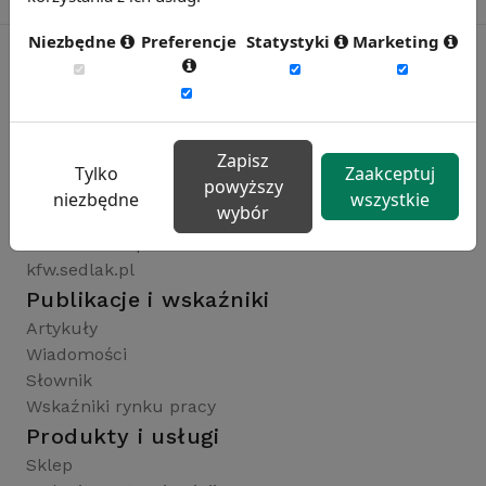
Niezbędne
Preferencje
Statystyki
Marketing
Rynekpracy.pl
sedlak.pl
Zapisz
wynagrodzenia.pl
Tylko
Zaakceptuj
powyższy
raportyplacowe.pl
niezbędne
wszystkie
wybór
badaniaHR.pl
wskaznikiHR.pl
kfw.sedlak.pl
Publikacje i wskaźniki
Artykuły
Wiadomości
Słownik
Wskaźniki rynku pracy
Produkty i usługi
Sklep