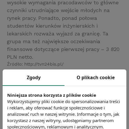
wysokie wymagania pracodawców to główne
czynniki utrudniające wejście młodych na
rynek pracy. Ponadto, ponad połowa
studentów kierunków inżynierskich i
lekarskich rozważa wyjazd za granicę. Ta
grupa ma też największe oczekiwania
finansowe dotyczące pierwszej pracy – 3 820
PLN netto.
Źródło: http://tvn24bis.pl/
Chcesz wiedzieć więcej?
Zgody
O plikach cookie
Zobacz więcej wiadomości
Niniejsza strona korzysta z plików cookie
Wykorzystujemy pliki cookie do spersonalizowania treści
i reklam, aby oferować funkcje społecznościowe i
analizować ruch w naszej witrynie. Informacje o tym, jak
korzystasz z naszej witryny, udostępniamy partnerom
społecznościowym, reklamowym i analitycznym.