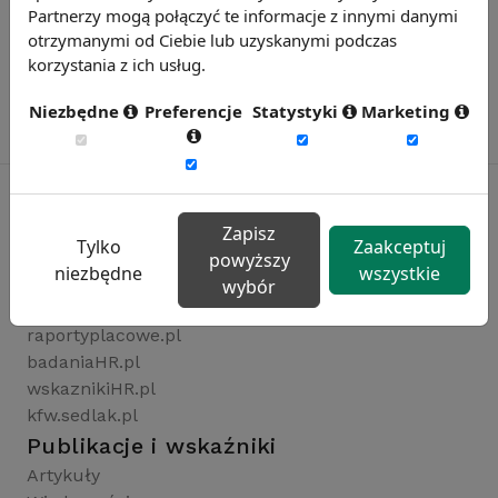
Partnerzy mogą połączyć te informacje z innymi danymi
otrzymanymi od Ciebie lub uzyskanymi podczas
korzystania z ich usług.
Niezbędne
Preferencje
Statystyki
Marketing
Zapisz
Tylko
Zaakceptuj
Rynekpracy.pl
powyższy
niezbędne
wszystkie
sedlak.pl
wybór
wynagrodzenia.pl
raportyplacowe.pl
badaniaHR.pl
wskaznikiHR.pl
kfw.sedlak.pl
Publikacje i wskaźniki
Artykuły