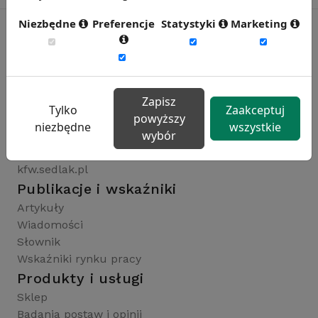
Niezbędne
Preferencje
Statystyki
Marketing
Rynekpracy.pl
sedlak.pl
Zapisz
wynagrodzenia.pl
Tylko
Zaakceptuj
powyższy
raportyplacowe.pl
niezbędne
wszystkie
wybór
badaniaHR.pl
wskaznikiHR.pl
kfw.sedlak.pl
Publikacje i wskaźniki
Artykuły
Wiadomości
Słownik
Wskaźniki rynku pracy
Produkty i usługi
Sklep
Badania postaw i opinii