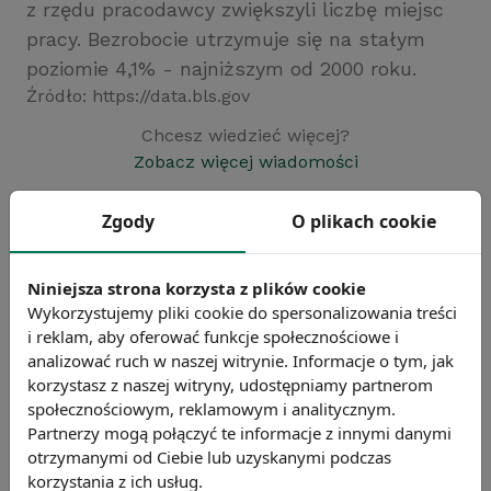
z rzędu pracodawcy zwiększyli liczbę miejsc
pracy. Bezrobocie utrzymuje się na stałym
poziomie 4,1% - najniższym od 2000 roku.
Źródło: https://data.bls.gov
Chcesz wiedzieć więcej?
Zobacz więcej wiadomości
Zgody
O plikach cookie
Niniejsza strona korzysta z plików cookie
Wykorzystujemy pliki cookie do spersonalizowania treści
i reklam, aby oferować funkcje społecznościowe i
analizować ruch w naszej witrynie. Informacje o tym, jak
korzystasz z naszej witryny, udostępniamy partnerom
społecznościowym, reklamowym i analitycznym.
Partnerzy mogą połączyć te informacje z innymi danymi
otrzymanymi od Ciebie lub uzyskanymi podczas
korzystania z ich usług.