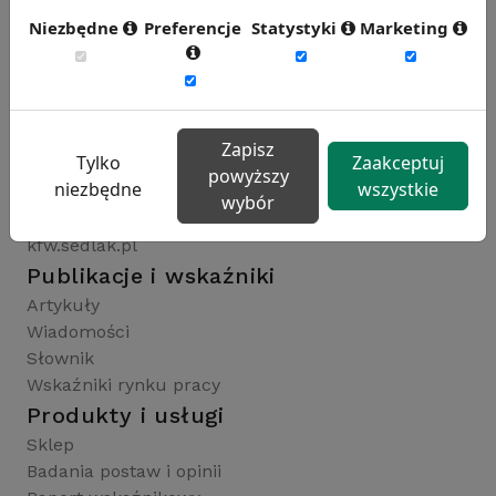
Niezbędne
Preferencje
Statystyki
Marketing
Rynekpracy.pl
sedlak.pl
wynagrodzenia.pl
Zapisz
Tylko
Zaakceptuj
raportyplacowe.pl
powyższy
niezbędne
wszystkie
badaniaHR.pl
wybór
wskaznikiHR.pl
kfw.sedlak.pl
Publikacje i wskaźniki
Artykuły
Wiadomości
Słownik
Wskaźniki rynku pracy
Produkty i usługi
Sklep
Badania postaw i opinii